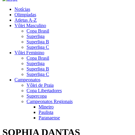
Notícias
Olimpíadas
Atletas A-Z
Vôlei Masculino
Copa Brasil
Superliga
Superliga B
Superliga C
Vôlei Feminino
Copa Brasil
Superliga
Superliga B
Superliga C
Campeonatos
Vôlei de Praia
Copa Libertadores
Supercopa
Campeonatos Regionais
Mineiro
Paulista
Paranaense
SOPHIA DANTAS