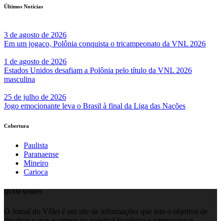
Últimos Notícias
3 de agosto de 2026
Em um jogaço, Polônia conquista o tricampeonato da VNL 2026
1 de agosto de 2026
Estados Unidos desafiam a Polônia pelo título da VNL 2026
masculina
25 de julho de 2026
Jogo emocionante leva o Brasil à final da Liga das Nações
Cobertura
Paulista
Paranaense
Mineiro
Carioca
QUEM SOMOS
O Jornal do Vôlei é um site de informações que tem o objetivo de
divulgar o que acontece no voleibol brasileiro e internacional.