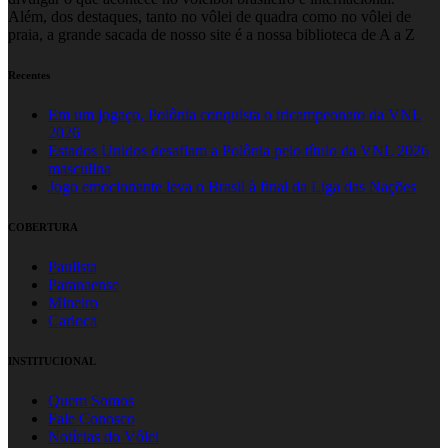
Além, dos destaques, tanto no vôlei de quadra como no vôlei de
praia, a grande sacada de nosso site é a nossa biblioteca de A a Z
Recentes
Em um jogaço, Polônia conquista o tricampeonato da VNL
2026
Estados Unidos desafiam a Polônia pelo título da VNL 2026
masculina
Jogo emocionante leva o Brasil à final da Liga das Nações
COBERTURA
Paulista
Paranaense
Mineiro
Carioca
INSTITUCIONAL
Quem Somos
Fale Conosco
Notícias do Vôlei