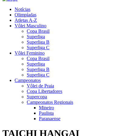
Notícias
Olimpíadas
Atletas A-Z
Vôlei Masculino
Copa Brasil
Superliga
Superliga B
Superliga C
Vôlei Feminino
Copa Brasil
Superliga
Superliga B
Superliga C
Campeonatos
Vôlei de Praia
Copa Libertadores
Supercopa
Campeonatos Regionais
Mineiro
Paulista
Paranaense
TAICHI HANGAI