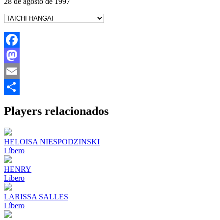
28 de agosto de 1997
Facebook
Mastodon
Email
Share
Players relacionados
HELOISA NIESPODZINSKI
Líbero
HENRY
Líbero
LARISSA SALLES
Líbero