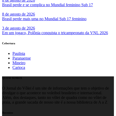
8 de agosto de 2026
Brasil perde e se complica no Mundial feminino Sub 17
8 de agosto de 2026
Brasil perde mais uma no Mundial Sub 17 feminino
3 de agosto de 2026
Em um jogaço, Polônia conquista o tricampeonato da VNL 2026
Cobertura
Paulista
Paranaense
Mineiro
Carioca
QUEM SOMOS
O Jornal do Vôlei é um site de informações que tem o objetivo de
divulgar o que acontece no voleibol brasileiro e internacional.
Além, dos destaques, tanto no vôlei de quadra como no vôlei de
praia, a grande sacada de nosso site é a nossa biblioteca de A a Z
Recentes