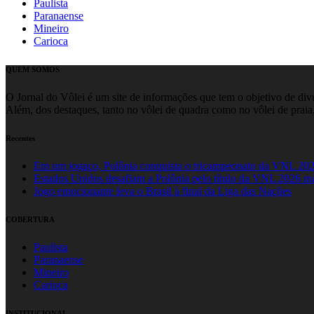
Paulista
Paranaense
Mineiro
Carioca
QUEM SOMOS
O Jornal do Vôlei é um site de informações que tem o objetivo de divul
Além, dos destaques, tanto no vôlei de quadra como no vôlei de praia,
Recentes
Em um jogaço, Polônia conquista o tricampeonato da VNL 20
Estados Unidos desafiam a Polônia pelo título da VNL 2026 m
Jogo emocionante leva o Brasil à final da Liga das Nações
COBERTURA
Paulista
Paranaense
Mineiro
Carioca
INSTITUCIONAL