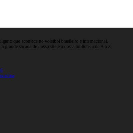
gar o que acontece no voleibol brasileiro e internacional.
 a grande sacada de nosso site é a nossa biblioteca de A a Z
26
asculina