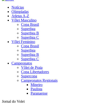
Notícias
Olimpíadas
Atletas A-Z
Vôlei Masculino
Copa Brasil
Superliga
Superliga B
Superliga C
Vôlei Feminino
Copa Brasil
Superliga
Superliga B
Superliga C
Campeonatos
Vôlei de Praia
Copa Libertadores
Supercopa
Campeonatos Regionais
Mineiro
Paulista
Paranaense
Jornal do Volei