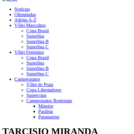
Notícias
Olimpíadas
Atletas A-Z
Vôlei Masculino
Copa Brasil
Superliga
Superliga B
Superliga C
Vôlei Feminino
Copa Brasil
Superliga
Superliga B
Superliga C
Campeonatos
Vôlei de Praia
Copa Libertadores
Supercopa
Campeonatos Regionais
Mineiro
Paulista
Paranaense
TARCISIO MIRANDA