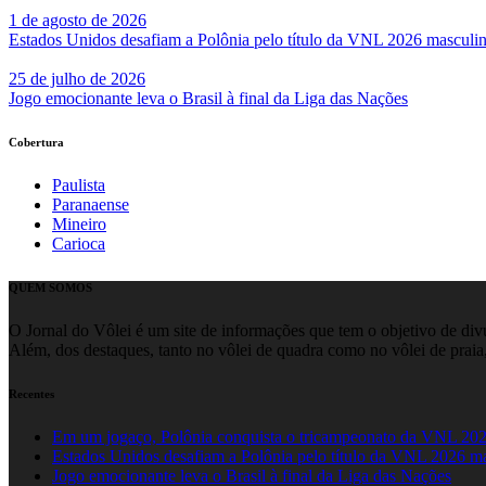
1 de agosto de 2026
Estados Unidos desafiam a Polônia pelo título da VNL 2026 masculi
25 de julho de 2026
Jogo emocionante leva o Brasil à final da Liga das Nações
Cobertura
Paulista
Paranaense
Mineiro
Carioca
QUEM SOMOS
O Jornal do Vôlei é um site de informações que tem o objetivo de divul
Além, dos destaques, tanto no vôlei de quadra como no vôlei de praia,
Recentes
Em um jogaço, Polônia conquista o tricampeonato da VNL 20
Estados Unidos desafiam a Polônia pelo título da VNL 2026 m
Jogo emocionante leva o Brasil à final da Liga das Nações