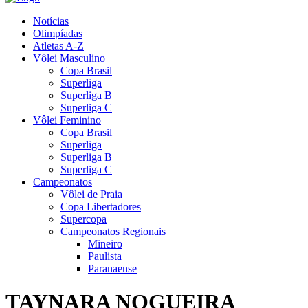
Notícias
Olimpíadas
Atletas A-Z
Vôlei Masculino
Copa Brasil
Superliga
Superliga B
Superliga C
Vôlei Feminino
Copa Brasil
Superliga
Superliga B
Superliga C
Campeonatos
Vôlei de Praia
Copa Libertadores
Supercopa
Campeonatos Regionais
Mineiro
Paulista
Paranaense
TAYNARA NOGUEIRA