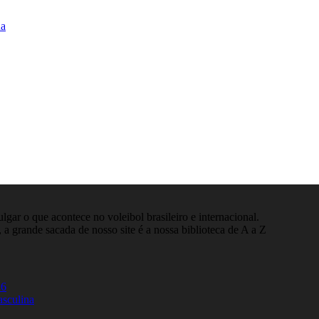
na
gar o que acontece no voleibol brasileiro e internacional.
 a grande sacada de nosso site é a nossa biblioteca de A a Z
26
asculina