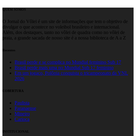
QUEM SOMOS
O Jornal do Vôlei é um site de informações que tem o objetivo de
divulgar o que acontece no voleibol brasileiro e internacional.
Além, dos destaques, tanto no vôlei de quadra como no vôlei de
praia, a grande sacada de nosso site é a nossa biblioteca de A a Z
Recentes
Brasil perde e se complica no Mundial feminino Sub 17
Brasil perde mais uma no Mundial Sub 17 feminino
Em um jogaço, Polônia conquista o tricampeonato da VNL
2026
COBERTURA
Paulista
Paranaense
Mineiro
Carioca
INSTITUCIONAL