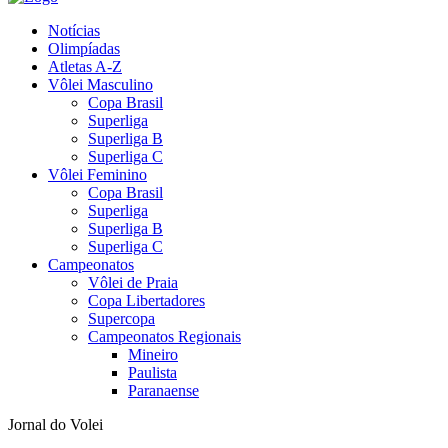
Notícias
Olimpíadas
Atletas A-Z
Vôlei Masculino
Copa Brasil
Superliga
Superliga B
Superliga C
Vôlei Feminino
Copa Brasil
Superliga
Superliga B
Superliga C
Campeonatos
Vôlei de Praia
Copa Libertadores
Supercopa
Campeonatos Regionais
Mineiro
Paulista
Paranaense
Jornal do Volei