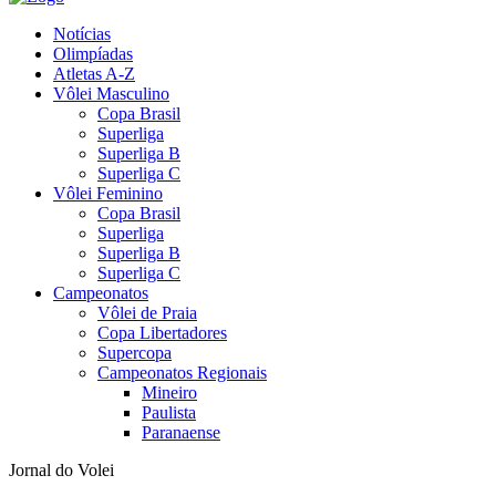
Notícias
Olimpíadas
Atletas A-Z
Vôlei Masculino
Copa Brasil
Superliga
Superliga B
Superliga C
Vôlei Feminino
Copa Brasil
Superliga
Superliga B
Superliga C
Campeonatos
Vôlei de Praia
Copa Libertadores
Supercopa
Campeonatos Regionais
Mineiro
Paulista
Paranaense
Jornal do Volei