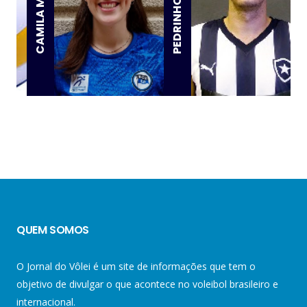
PEDRINHO RAMOS
CAMILA MALUF
QUEM SOMOS
O Jornal do Vôlei é um site de informações que tem o
objetivo de divulgar o que acontece no voleibol brasileiro e
internacional.