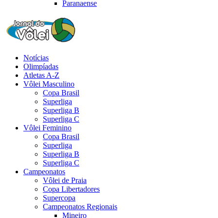
Paranaense
Notícias
Olimpíadas
Atletas A-Z
Vôlei Masculino
Copa Brasil
Superliga
Superliga B
Superliga C
Vôlei Feminino
Copa Brasil
Superliga
Superliga B
Superliga C
Campeonatos
Vôlei de Praia
Copa Libertadores
Supercopa
Campeonatos Regionais
Mineiro