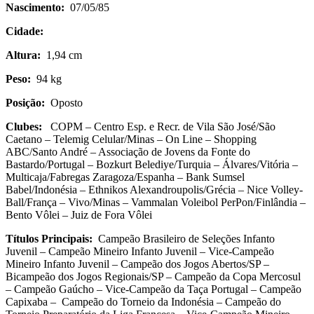
Nascimento:
07/05/85
Cidade:
Altura:
1,94 cm
Peso:
94 kg
Posição:
Oposto
Clubes:
COPM – Centro Esp. e Recr. de Vila São José/São
Caetano – Telemig Celular/Minas – On Line – Shopping
ABC/Santo André – Associação de Jovens da Fonte do
Bastardo/Portugal – Bozkurt Belediye/Turquia – Álvares/Vitória –
Multicaja/Fabregas Zaragoza/Espanha – Bank Sumsel
Babel/Indonésia – Ethnikos Alexandroupolis/Grécia – Nice Volley-
Ball/França – Vivo/Minas – Vammalan Voleibol PerPon/Finlândia –
Bento Vôlei – Juiz de Fora Vôlei
Títulos Principais:
Campeão Brasileiro de Seleções Infanto
Juvenil – Campeão Mineiro Infanto Juvenil – Vice-Campeão
Mineiro Infanto Juvenil – Campeão dos Jogos Abertos/SP –
Bicampeão dos Jogos Regionais/SP – Campeão da Copa Mercosul
– Campeão Gaúcho – Vice-Campeão da Taça Portugal – Campeão
Capixaba – Campeão do Torneio da Indonésia – Campeão do