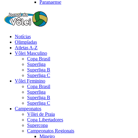
Paranaense
Notícias
Olimpíadas
Atletas A-Z
Vôlei Masculino
Copa Brasil
Superliga
Superliga B
Superliga C
Vôlei Feminino
Copa Brasil
Superliga
Superliga B
Superliga C
Campeonatos
Vôlei de Praia
Copa Libertadores
Supercopa
Campeonatos Regionais
Mineiro