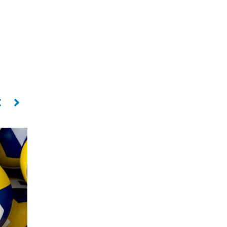
Levantador
Oposto
PAULO COCO
SILVIO ROBERTO