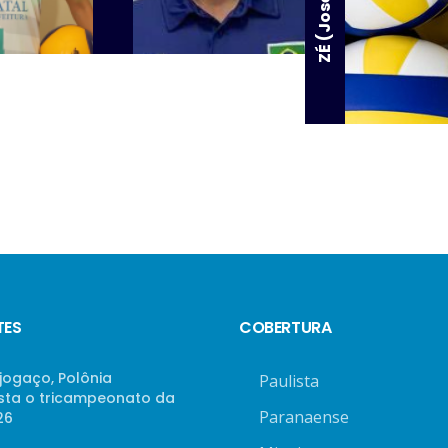
TES
COBERTURA
jogaço, Polônia
Paulista
sta o tricampeonato da
Paranaense
26