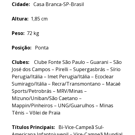
Cidade:
Casa Branca-SP-Brasil
Altura:
1,85 cm
Peso:
72 kg
Posição:
Ponta
Clubes:
Clube Fonte São Paulo – Guarani – São
José dos Campos – Pirelli – Supergasbrás – Sírio
Perugia/Itália – Imet Perugia/Itália – Ecoclear
Sumirago/Itália – Recra/Transmontano – Macaé
Sports/Petrobrás – MRV/Minas –
Mizuno/Uniban/São Caetano –
Mappin/Pinheiros – UNG/Guarulhos – Minas
Tênis – Vôlei de Praia
Títulos Principais:
Bi-Vice-Campeã Sul-
Americana Infantojuvenil – Vice-Campeã Mundial