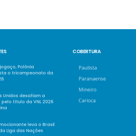
TES
COBERTURA
jogaço, Polônia
Paulista
sta o tricampeonato da
Paranaense
26
Mineiro
s Unidos desafiam a
Carioca
 pelo título da VNL 2026
ina
mocionante leva o Brasil
 da Liga das Nações