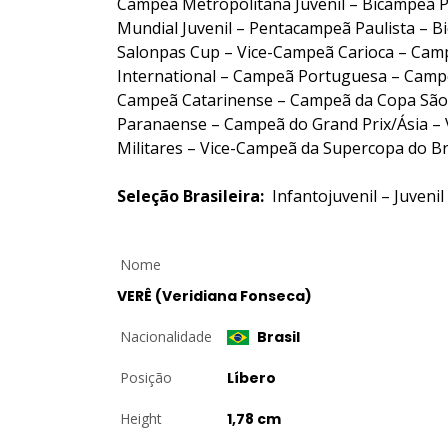
Campeã Metropolitana Juvenil – Bicampeã P
Mundial Juvenil – Pentacampeã Paulista – B
Salonpas Cup – Vice-Campeã Carioca – Camp
International – Campeã Portuguesa – Campe
Campeã Catarinense – Campeã da Copa São 
Paranaense – Campeã do Grand Prix/Ásia – 
Militares – Vice-Campeã da Supercopa do Br
Seleção Brasileira:
Infantojuvenil – Juvenil 
Nome
VERÊ (Veridiana Fonseca)
Nacionalidade
Brasil
Posição
Líbero
Height
1,78 cm