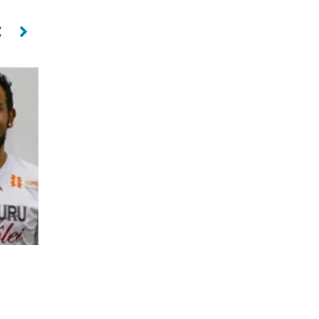
Líbero
Líbero
SUELEN SOARES
MAILI BALLARD