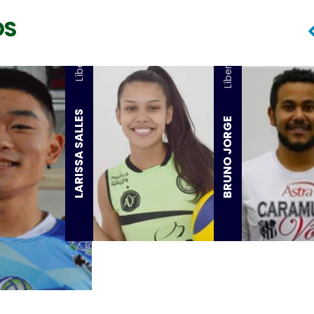
OS
Líbero
Líbero
LARISSA SALLES
BRUNO JORGE