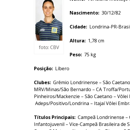
Nascimento:
30/12/82
Cidade:
Londrina-PR-Brasi
Altura:
1,78 cm
foto: CBV
Peso:
75 kg
Posição:
Líbero
Clubes:
Grêmio Londrinense – São Caetano
MRV/Minas/São Bernardo – CA Troffa/Portug
Pinheiros/Mackenzie – São Caetano – Vôlei Fu
Adeps/Positivo/Londrina – Itajaí Vôlei Emb
Títulos Principais:
Campeã Londrinense – C
Infantojuvenil – Vice-Campeã Brasileira de S