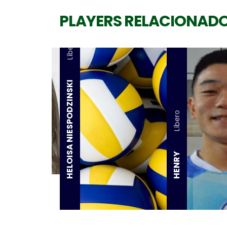
PLAYERS RELACIONAD
Líbero
HELOISA NIESPODZINSKI
Líbero
HENRY