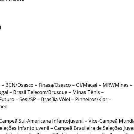
l
 – BCN/Osasco – Finasa/Osasco – OI/Macaé – MRV/Minas –
al – Brasil Telecom/Brusque – Minas Tênis –
turo – Sesi/SP – Brasília Vôlei – Pinheiros/Klar –
raed
ampeã Sul-Americana Infantojuvenil – Vice-Campeã Mundi
eleções Infantojuvenil – Campeã Brasileira de Seleções Juven