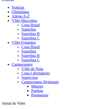
Notícias
Olimpíadas
Atletas A-Z
Vôlei Masculino
Copa Brasil
Superliga
Superliga B
Superliga C
Vôlei Feminino
Copa Brasil
Superliga
Superliga B
Superliga C
Campeonatos
Vôlei de Praia
Copa Libertadores
Supercopa
Campeonatos Regionais
Mineiro
Paulista
Paranaense
Jornal do Volei