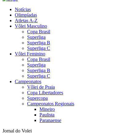
Notícias
Olimpíadas
Atletas A-Z
Vôlei Masculino
Copa Brasil
Superliga
Superliga B
Superliga C
Vôlei Feminino
Copa Brasil
Superliga
Superliga B
Superliga C
Campeonatos
Vôlei de Praia
Copa Libertadores
Supercopa
Campeonatos Regionais
Mineiro
Paulista
Paranaense
Jornal do Volei