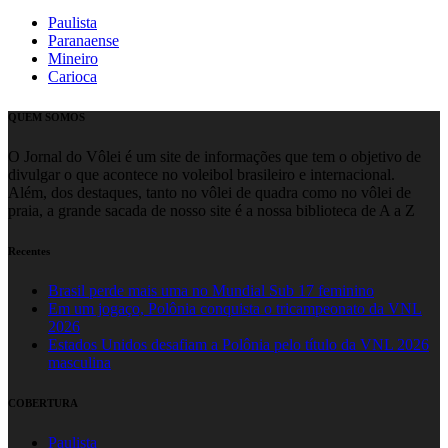
Paulista
Paranaense
Mineiro
Carioca
QUEM SOMOS
O Jornal do Vôlei é um site de informações que tem o objetivo de
divulgar o que acontece no voleibol brasileiro e internacional.
Além, dos destaques, tanto no vôlei de quadra como no vôlei de
praia, a grande sacada de nosso site é a nossa biblioteca de A a Z
Recentes
Brasil perde mais uma no Mundial Sub 17 feminino
Em um jogaço, Polônia conquista o tricampeonato da VNL
2026
Estados Unidos desafiam a Polônia pelo título da VNL 2026
masculina
COBERTURA
Paulista