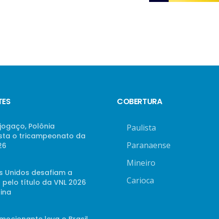
TES
COBERTURA
jogaço, Polônia
Paulista
sta o tricampeonato da
Paranaense
26
Mineiro
s Unidos desafiam a
Carioca
 pelo título da VNL 2026
ina