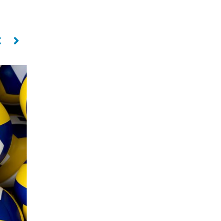
Levantador
Oposto
PAULO COCO
SILVIO ROBERTO