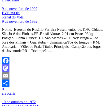
álvaro filho
9 de novembro de 1992
EVERSON
Jornal do Volei
9 de novembro de 1992
Nome: Everson do Rosário Ferreira Nascimento: 09/11/92 Cidade:
São José dos Pinhais-PR-Brasil Altura: 2,01 cm Peso: 93 kg
Posição: Ponta Clubes: CE São Marcos – CE Ney Braga – São
José dos Pinhais – Guaratuba – Uniamérica/Fóz do Iguaçú – P.M.
Araucária – Vôlei de Praia Títulos Principais: Campeão dos Jogos
da Juventude/PR – Tricampeão…
Facebook
Mastodon
Email
0
Share
araucária
10 de outubro de 1972