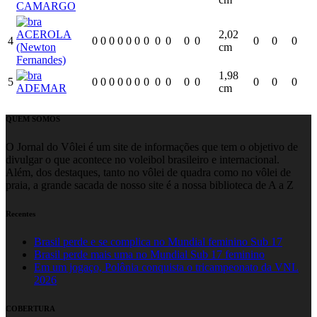
CAMARGO
ACEROLA
2,02
4
0
0
0
0
0
0
0
0
0
0
0
0
0
0
(Newton
cm
Fernandes)
1,98
5
0
0
0
0
0
0
0
0
0
0
0
0
0
0
ADEMAR
cm
QUEM SOMOS
O Jornal do Vôlei é um site de informações que tem o objetivo de
divulgar o que acontece no voleibol brasileiro e internacional.
Além, dos destaques, tanto no vôlei de quadra como no vôlei de
praia, a grande sacada de nosso site é a nossa biblioteca de A a Z
Recentes
Brasil perde e se complica no Mundial feminino Sub 17
Brasil perde mais uma no Mundial Sub 17 feminino
Em um jogaço, Polônia conquista o tricampeonato da VNL
2026
COBERTURA