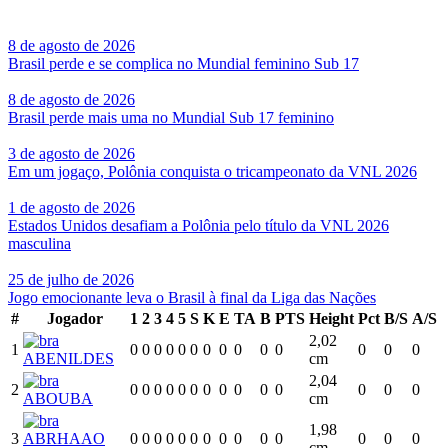
8 de agosto de 2026
Brasil perde e se complica no Mundial feminino Sub 17
8 de agosto de 2026
Brasil perde mais uma no Mundial Sub 17 feminino
3 de agosto de 2026
Em um jogaço, Polônia conquista o tricampeonato da VNL 2026
1 de agosto de 2026
Estados Unidos desafiam a Polônia pelo título da VNL 2026
masculina
25 de julho de 2026
Jogo emocionante leva o Brasil à final da Liga das Nações
#
Jogador
1
2
3
4
5
S
K
E
TA
B
PTS
Height
Pct
B/S
A/S
2,02
1
0
0
0
0
0
0
0
0
0
0
0
0
0
0
ABENILDES
cm
2,04
2
0
0
0
0
0
0
0
0
0
0
0
0
0
0
ABOUBA
cm
1,98
3
ABRHAAO
0
0
0
0
0
0
0
0
0
0
0
0
0
0
cm