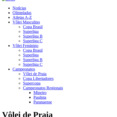
Notícias
Olimpíadas
Atletas A-Z
Vôlei Masculino
Copa Brasil
Superliga
Superliga B
Superliga C
Vôlei Feminino
Copa Brasil
Superliga
Superliga B
Superliga C
Campeonatos
Vôlei de Praia
Copa Libertadores
Supercopa
Campeonatos Regionais
Mineiro
Paulista
Paranaense
Vôlei de Praia