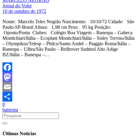
MARCELO NEGRÃO
Jornal do Volei
10 de outubro de 1972
Nome: Marcelo Teles Negrão Nascimento: 10/10/72 Cidade: São
Paulo-SP-Brasil Altura: 1,98 cm Peso: 95 kg Posição:
Oposto/Ponta Clubes: Colégio Boa Viagem – Banespa – Gabeca
Montichiari/Itália – Ecoplant Montichiari/Itália – Sisley Treviso/Itália
– Olympikus/Telesp – Philco/Santo André – Piaggio Roma/Itália –
Banespa – Ulbra/São Paulo – Brillrover Sudtirol Alto Adige
BZ/Itália – Banespa –…
Facebook
Mastodon
Email
0
Share
banespa
Últimas Notícias