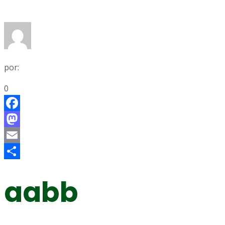
por:
0
Facebook
Mastodon
Email
Share
aabb