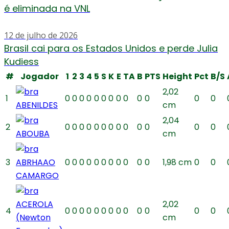
é eliminada na VNL
12 de julho de 2026
Brasil cai para os Estados Unidos e perde Julia
Kudiess
#
Jogador
1
2
3
4
5
S
K
E
TA
B
PTS
Height
Pct
B/S
2,02
1
0
0
0
0
0
0
0
0
0
0
0
0
0
ABENILDES
cm
2,04
2
0
0
0
0
0
0
0
0
0
0
0
0
0
ABOUBA
cm
3
ABRHAAO
0
0
0
0
0
0
0
0
0
0
0
1,98 cm
0
0
CAMARGO
ACEROLA
2,02
4
0
0
0
0
0
0
0
0
0
0
0
0
0
(Newton
cm