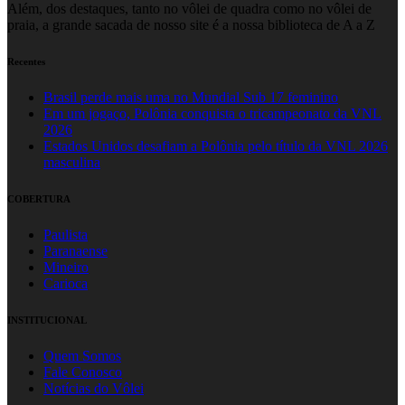
Além, dos destaques, tanto no vôlei de quadra como no vôlei de
praia, a grande sacada de nosso site é a nossa biblioteca de A a Z
Recentes
Brasil perde mais uma no Mundial Sub 17 feminino
Em um jogaço, Polônia conquista o tricampeonato da VNL
2026
Estados Unidos desafiam a Polônia pelo título da VNL 2026
masculina
COBERTURA
Paulista
Paranaense
Mineiro
Carioca
INSTITUCIONAL
Quem Somos
Fale Conosco
Notícias do Vôlei