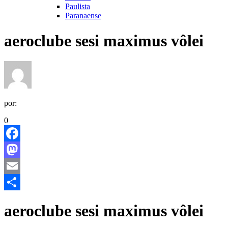
Paulista
Paranaense
aeroclube sesi maximus vôlei
por:
0
Facebook
Mastodon
Email
Share
aeroclube sesi maximus vôlei