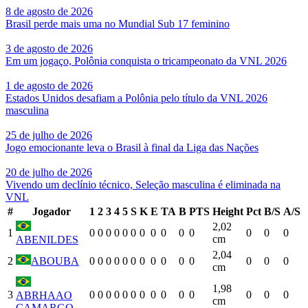
8 de agosto de 2026
Brasil perde mais uma no Mundial Sub 17 feminino
3 de agosto de 2026
Em um jogaço, Polônia conquista o tricampeonato da VNL 2026
1 de agosto de 2026
Estados Unidos desafiam a Polônia pelo título da VNL 2026
masculina
25 de julho de 2026
Jogo emocionante leva o Brasil à final da Liga das Nações
20 de julho de 2026
Vivendo um declínio técnico, Seleção masculina é eliminada na
VNL
#
Jogador
1
2
3
4
5
S
K
E
TA
B
PTS
Height
Pct
B/S
A/S
2,02
1
0
0
0
0
0
0
0
0
0
0
0
0
0
0
cm
ABENILDES
2,04
2
ABOUBA
0
0
0
0
0
0
0
0
0
0
0
0
0
0
cm
1,98
3
0
0
0
0
0
0
0
0
0
0
0
0
0
0
ABRHAAO
cm
CAMARGO