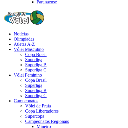
Paranaense
Notícias
Olimpíadas
Atletas A-Z
Vôlei Masculino
Copa Brasil
Superliga
Superliga B
Superliga C
Vôlei Feminino
Copa Brasil
Superliga
Superliga B
Superliga C
Campeonatos
Vôlei de Praia
Copa Libertadores
Supercopa
Campeonatos Regionais
Mineiro