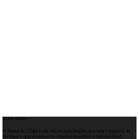
QUEM SOMOS
O Jornal do Vôlei é um site de informações que tem o objetivo de
divulgar o que acontece no voleibol brasileiro e internacional.