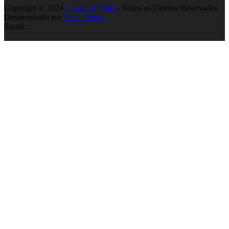
Copyright © 2024
Jornal do Vôlei
- Todos os Direitos Reservados.
Desenvolvido por
Pixel Project
Social: