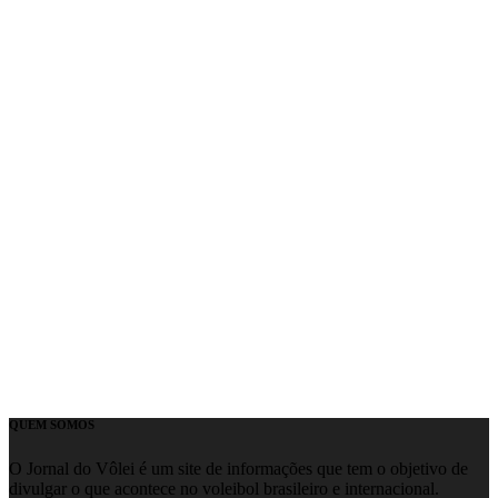
QUEM SOMOS
O Jornal do Vôlei é um site de informações que tem o objetivo de
divulgar o que acontece no voleibol brasileiro e internacional.