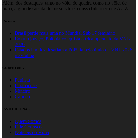
Além, dos destaques, tanto no vôlei de quadra como no vôlei de
praia, a grande sacada de nosso site é a nossa biblioteca de A a Z
Recentes
Brasil perde mais uma no Mundial Sub 17 feminino
Em um jogaço, Polônia conquista o tricampeonato da VNL
2026
Estados Unidos desafiam a Polônia pelo título da VNL 2026
masculina
COBERTURA
Paulista
Paranaense
Mineiro
Carioca
INSTITUCIONAL
Quem Somos
Fale Conosco
Notícias do Vôlei