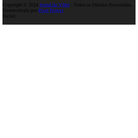
Copyright © 2024
Jornal do Vôlei
- Todos os Direitos Reservados.
Desenvolvido por
Pixel Project
Social: