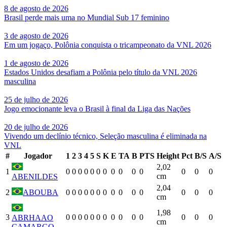
8 de agosto de 2026
Brasil perde mais uma no Mundial Sub 17 feminino
3 de agosto de 2026
Em um jogaço, Polônia conquista o tricampeonato da VNL 2026
1 de agosto de 2026
Estados Unidos desafiam a Polônia pelo título da VNL 2026
masculina
25 de julho de 2026
Jogo emocionante leva o Brasil à final da Liga das Nações
20 de julho de 2026
Vivendo um declínio técnico, Seleção masculina é eliminada na
VNL
#
Jogador
1
2
3
4
5
S
K
E
TA
B
PTS
Height
Pct
B/S
A/S
2,02
1
0
0
0
0
0
0
0
0
0
0
0
0
0
0
cm
ABENILDES
2,04
2
ABOUBA
0
0
0
0
0
0
0
0
0
0
0
0
0
0
cm
1,98
3
0
0
0
0
0
0
0
0
0
0
0
0
0
0
ABRHAAO
cm
CAMARGO