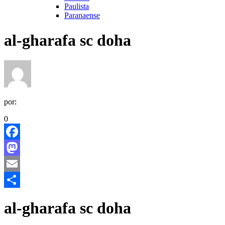
Paulista
Paranaense
al-gharafa sc doha
por:
0
Facebook
Mastodon
Email
Share
al-gharafa sc doha