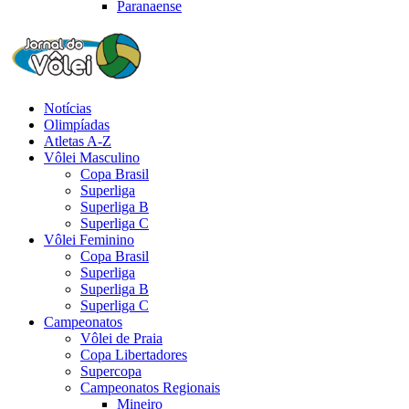
Paranaense
Notícias
Olimpíadas
Atletas A-Z
Vôlei Masculino
Copa Brasil
Superliga
Superliga B
Superliga C
Vôlei Feminino
Copa Brasil
Superliga
Superliga B
Superliga C
Campeonatos
Vôlei de Praia
Copa Libertadores
Supercopa
Campeonatos Regionais
Mineiro