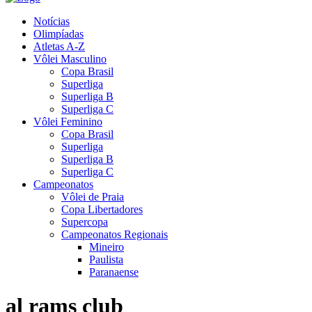
Notícias
Olimpíadas
Atletas A-Z
Vôlei Masculino
Copa Brasil
Superliga
Superliga B
Superliga C
Vôlei Feminino
Copa Brasil
Superliga
Superliga B
Superliga C
Campeonatos
Vôlei de Praia
Copa Libertadores
Supercopa
Campeonatos Regionais
Mineiro
Paulista
Paranaense
al rams club