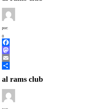
por:
0
Facebook
Mastodon
Email
Share
al rams club