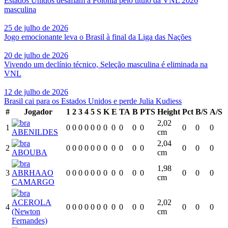
Estados Unidos desafiam a Polônia pelo título da VNL 2026
masculina
25 de julho de 2026
Jogo emocionante leva o Brasil à final da Liga das Nações
20 de julho de 2026
Vivendo um declínio técnico, Seleção masculina é eliminada na
VNL
12 de julho de 2026
Brasil cai para os Estados Unidos e perde Julia Kudiess
#
Jogador
1
2
3
4
5
S
K
E
TA
B
PTS
Height
Pct
B/S
A/S
2,02
1
0
0
0
0
0
0
0
0
0
0
0
0
0
0
ABENILDES
cm
2,04
2
0
0
0
0
0
0
0
0
0
0
0
0
0
0
ABOUBA
cm
1,98
3
ABRHAAO
0
0
0
0
0
0
0
0
0
0
0
0
0
0
cm
CAMARGO
ACEROLA
2,02
4
0
0
0
0
0
0
0
0
0
0
0
0
0
0
(Newton
cm
Fernandes)