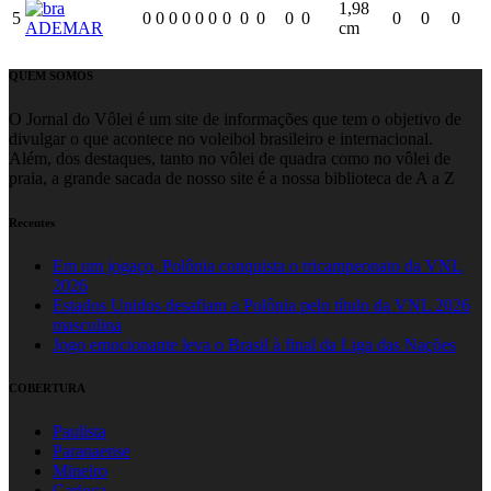
1,98
5
0
0
0
0
0
0
0
0
0
0
0
0
0
0
ADEMAR
cm
QUEM SOMOS
O Jornal do Vôlei é um site de informações que tem o objetivo de
divulgar o que acontece no voleibol brasileiro e internacional.
Além, dos destaques, tanto no vôlei de quadra como no vôlei de
praia, a grande sacada de nosso site é a nossa biblioteca de A a Z
Recentes
Em um jogaço, Polônia conquista o tricampeonato da VNL
2026
Estados Unidos desafiam a Polônia pelo título da VNL 2026
masculina
Jogo emocionante leva o Brasil à final da Liga das Nações
COBERTURA
Paulista
Paranaense
Mineiro
Carioca