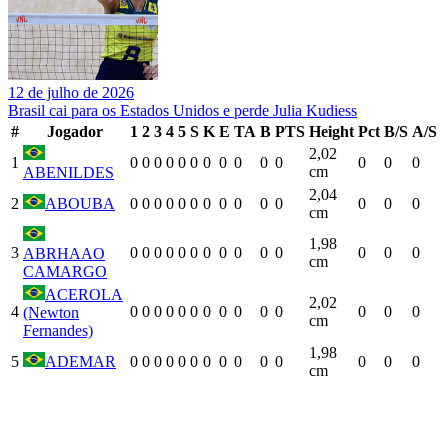
12 de julho de 2026
Brasil cai para os Estados Unidos e perde Julia Kudiess
#
Jogador
1
2
3
4
5
S
K
E
TA
B
PTS
Height
Pct
B/S
A/S
2,02
1
0
0
0
0
0
0
0
0
0
0
0
0
0
0
cm
ABENILDES
2,04
2
ABOUBA
0
0
0
0
0
0
0
0
0
0
0
0
0
0
cm
1,98
3
0
0
0
0
0
0
0
0
0
0
0
0
0
0
ABRHAAO
cm
CAMARGO
ACEROLA
2,02
4
0
0
0
0
0
0
0
0
0
0
0
0
0
0
(Newton
cm
Fernandes)
1,98
5
ADEMAR
0
0
0
0
0
0
0
0
0
0
0
0
0
0
cm