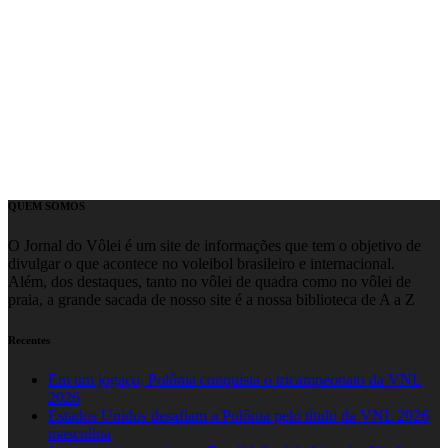
QUEM SOMOS
O Jornal do Vôlei é um site de informações que tem o objetivo de
divulgar o que acontece no voleibol brasileiro e internacional.
Além, dos destaques, tanto no vôlei de quadra como no vôlei de
praia, a grande sacada de nosso site é a nossa biblioteca de A a Z
Recentes
Em um jogaço, Polônia conquista o tricampeonato da VNL
2026
Estados Unidos desafiam a Polônia pelo título da VNL 2026
masculina