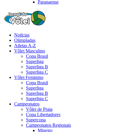
Paranaense
Notícias
Olimpíadas
Atletas A-Z
Vôlei Masculino
Copa Brasil
Superliga
Superliga B
Superliga C
Vôlei Feminino
Copa Brasil
Superliga
Superliga B
Superliga C
Campeonatos
Vôlei de Praia
Copa Libertadores
Supercopa
Campeonatos Regionais
Mineiro