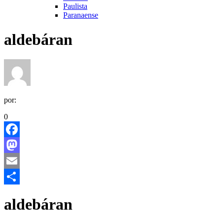
Paulista
Paranaense
aldebáran
por:
0
Facebook
Mastodon
Email
Share
aldebáran