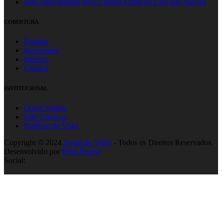
Jogo emocionante leva o Brasil à final da Liga das Nações
COBERTURA
Paulista
Paranaense
Mineiro
Carioca
INSTITUCIONAL
Quem Somos
Fale Conosco
Notícias do Vôlei
Copyright © 2024
Jornal do Vôlei
- Todos os Direitos Reservados.
Desenvolvido por
Pixel Project
Social: