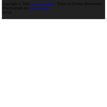
Copyright © 2024
Jornal do Vôlei
- Todos os Direitos Reservados.
Desenvolvido por
Pixel Project
Social: