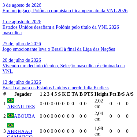
3 de agosto de 2026
Em um jogaço, Polônia conquista o tricampeonato da VNL 2026
1 de agosto de 2026
Estados Unidos desafiam a Polônia pelo título da VNL 2026
masculina
25 de julho de 2026
Jogo emocionante leva o Brasil à final da Liga das Nações
20 de julho de 2026
Vivendo um declínio técnico, Seleção masculina é eliminada na
VNL
12 de julho de 2026
Brasil cai para os Estados Unidos e perde Julia Kudiess
#
Jogador
1
2
3
4
5
S
K
E
TA
B
PTS
Height
Pct
B/S
A/S
2,02
1
0
0
0
0
0
0
0
0
0
0
0
0
0
0
cm
ABENILDES
2,04
2
ABOUBA
0
0
0
0
0
0
0
0
0
0
0
0
0
0
cm
1,98
3
0
0
0
0
0
0
0
0
0
0
0
0
0
0
ABRHAAO
cm
CAMARGO