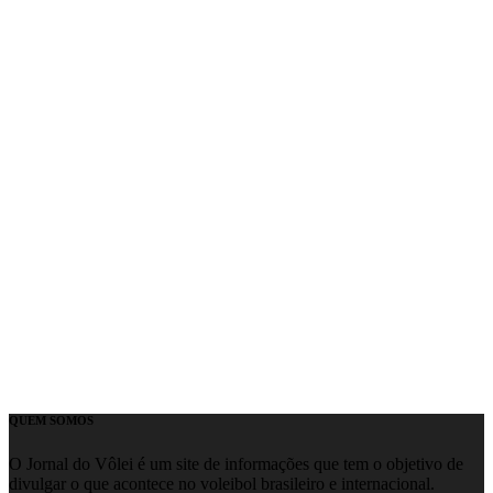
QUEM SOMOS
O Jornal do Vôlei é um site de informações que tem o objetivo de
divulgar o que acontece no voleibol brasileiro e internacional.