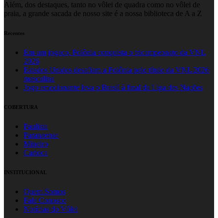
Além, dos destaques, tanto no vôlei de quadra como no vôlei de
praia, a grande sacada de nosso site é a nossa biblioteca de A a Z
Recentes
Em um jogaço, Polônia conquista o tricampeonato da VNL
2026
Estados Unidos desafiam a Polônia pelo título da VNL 2026
masculina
Jogo emocionante leva o Brasil à final da Liga das Nações
COBERTURA
Paulista
Paranaense
Mineiro
Carioca
INSTITUCIONAL
Quem Somos
Fale Conosco
Notícias do Vôlei