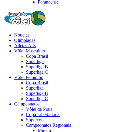
Paranaense
Notícias
Olimpíadas
Atletas A-Z
Vôlei Masculino
Copa Brasil
Superliga
Superliga B
Superliga C
Vôlei Feminino
Copa Brasil
Superliga
Superliga B
Superliga C
Campeonatos
Vôlei de Praia
Copa Libertadores
Supercopa
Campeonatos Regionais
Mineiro