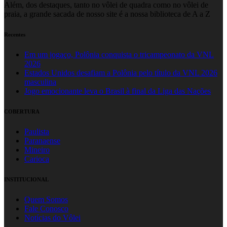
Além, dos destaques, tanto no vôlei de quadra como no vôlei de
praia, a grande sacada de nosso site é a nossa biblioteca de A a Z
Recentes
Em um jogaço, Polônia conquista o tricampeonato da VNL
2026
Estados Unidos desafiam a Polônia pelo título da VNL 2026
masculina
Jogo emocionante leva o Brasil à final da Liga das Nações
COBERTURA
Paulista
Paranaense
Mineiro
Carioca
INSTITUCIONAL
Quem Somos
Fale Conosco
Notícias do Vôlei