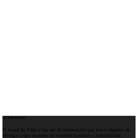
QUEM SOMOS
O Jornal do Vôlei é um site de informações que tem o objetivo de
divulgar o que acontece no voleibol brasileiro e internacional.