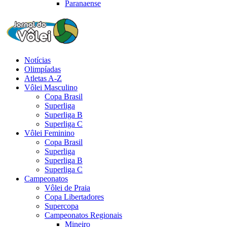
Paranaense
Notícias
Olimpíadas
Atletas A-Z
Vôlei Masculino
Copa Brasil
Superliga
Superliga B
Superliga C
Vôlei Feminino
Copa Brasil
Superliga
Superliga B
Superliga C
Campeonatos
Vôlei de Praia
Copa Libertadores
Supercopa
Campeonatos Regionais
Mineiro