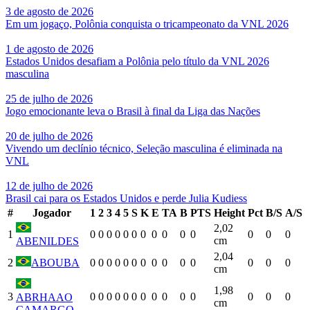
3 de agosto de 2026
Em um jogaço, Polônia conquista o tricampeonato da VNL 2026
1 de agosto de 2026
Estados Unidos desafiam a Polônia pelo título da VNL 2026
masculina
25 de julho de 2026
Jogo emocionante leva o Brasil à final da Liga das Nações
20 de julho de 2026
Vivendo um declínio técnico, Seleção masculina é eliminada na
VNL
12 de julho de 2026
Brasil cai para os Estados Unidos e perde Julia Kudiess
#
Jogador
1
2
3
4
5
S
K
E
TA
B
PTS
Height
Pct
B/S
A/S
2,02
1
0
0
0
0
0
0
0
0
0
0
0
0
0
0
cm
ABENILDES
2,04
2
ABOUBA
0
0
0
0
0
0
0
0
0
0
0
0
0
0
cm
1,98
3
0
0
0
0
0
0
0
0
0
0
0
0
0
0
ABRHAAO
cm
CAMARGO