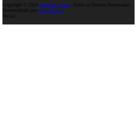
Copyright © 2024
Jornal do Vôlei
- Todos os Direitos Reservados.
Desenvolvido por
Pixel Project
Social: