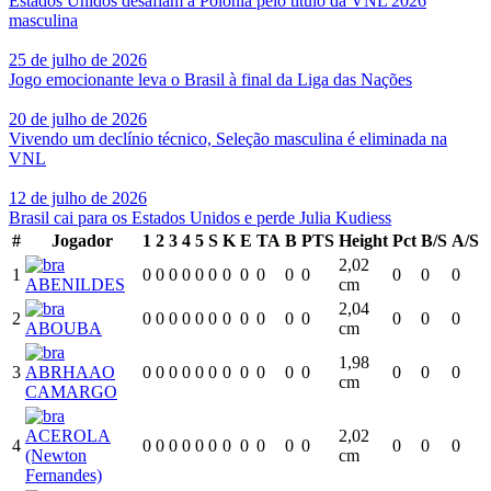
Estados Unidos desafiam a Polônia pelo título da VNL 2026
masculina
25 de julho de 2026
Jogo emocionante leva o Brasil à final da Liga das Nações
20 de julho de 2026
Vivendo um declínio técnico, Seleção masculina é eliminada na
VNL
12 de julho de 2026
Brasil cai para os Estados Unidos e perde Julia Kudiess
#
Jogador
1
2
3
4
5
S
K
E
TA
B
PTS
Height
Pct
B/S
A/S
2,02
1
0
0
0
0
0
0
0
0
0
0
0
0
0
0
ABENILDES
cm
2,04
2
0
0
0
0
0
0
0
0
0
0
0
0
0
0
ABOUBA
cm
1,98
3
ABRHAAO
0
0
0
0
0
0
0
0
0
0
0
0
0
0
cm
CAMARGO
ACEROLA
2,02
4
0
0
0
0
0
0
0
0
0
0
0
0
0
0
(Newton
cm
Fernandes)