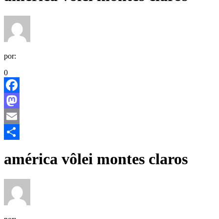
por:
0
Facebook
Mastodon
Email
Share
américa vôlei montes claros