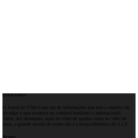
QUEM SOMOS
O Jornal do Vôlei é um site de informações que tem o objetivo de
divulgar o que acontece no voleibol brasileiro e internacional.
Além, dos destaques, tanto no vôlei de quadra como no vôlei de
praia, a grande sacada de nosso site é a nossa biblioteca de A a Z
Recentes