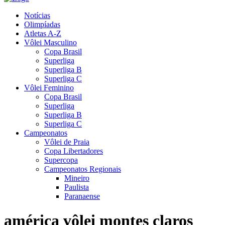
Notícias
Olimpíadas
Atletas A-Z
Vôlei Masculino
Copa Brasil
Superliga
Superliga B
Superliga C
Vôlei Feminino
Copa Brasil
Superliga
Superliga B
Superliga C
Campeonatos
Vôlei de Praia
Copa Libertadores
Supercopa
Campeonatos Regionais
Mineiro
Paulista
Paranaense
américa vôlei montes claros