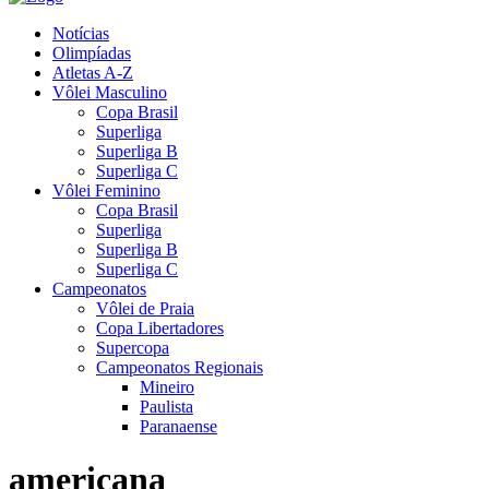
Notícias
Olimpíadas
Atletas A-Z
Vôlei Masculino
Copa Brasil
Superliga
Superliga B
Superliga C
Vôlei Feminino
Copa Brasil
Superliga
Superliga B
Superliga C
Campeonatos
Vôlei de Praia
Copa Libertadores
Supercopa
Campeonatos Regionais
Mineiro
Paulista
Paranaense
americana