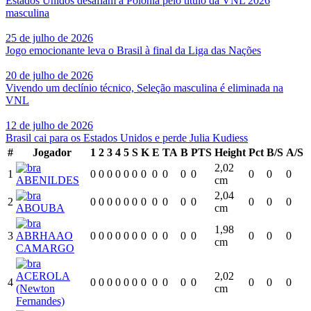
Estados Unidos desafiam a Polônia pelo título da VNL 2026
masculina
25 de julho de 2026
Jogo emocionante leva o Brasil à final da Liga das Nações
20 de julho de 2026
Vivendo um declínio técnico, Seleção masculina é eliminada na
VNL
12 de julho de 2026
Brasil cai para os Estados Unidos e perde Julia Kudiess
#
Jogador
1
2
3
4
5
S
K
E
TA
B
PTS
Height
Pct
B/S
A/S
2,02
1
0
0
0
0
0
0
0
0
0
0
0
0
0
0
ABENILDES
cm
2,04
2
0
0
0
0
0
0
0
0
0
0
0
0
0
0
ABOUBA
cm
1,98
3
ABRHAAO
0
0
0
0
0
0
0
0
0
0
0
0
0
0
cm
CAMARGO
ACEROLA
2,02
4
0
0
0
0
0
0
0
0
0
0
0
0
0
0
(Newton
cm
Fernandes)