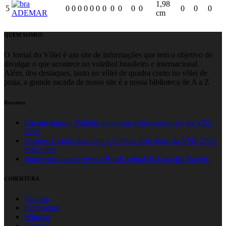
1,98
5
0
0
0
0
0
0
0
0
0
0
0
0
0
0
ADEMAR
cm
QUEM SOMOS
O Jornal do Vôlei é um site de informações que tem o objetivo de
divulgar o que acontece no voleibol brasileiro e internacional.
Além, dos destaques, tanto no vôlei de quadra como no vôlei de
praia, a grande sacada de nosso site é a nossa biblioteca de A a Z
Recentes
Em um jogaço, Polônia conquista o tricampeonato da VNL
2026
Estados Unidos desafiam a Polônia pelo título da VNL 2026
masculina
Jogo emocionante leva o Brasil à final da Liga das Nações
COBERTURA
Paulista
Paranaense
Mineiro
Carioca