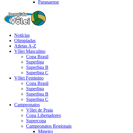
Paranaense
Notícias
Olimpíadas
Atletas A-Z
Vôlei Masculino
Copa Brasil
Superliga
Superliga B
Superliga C
Vôlei Feminino
Copa Brasil
Superliga
Superliga B
Superliga C
Campeonatos
Vôlei de Praia
Copa Libertadores
Supercopa
Campeonatos Regionais
Mineiro