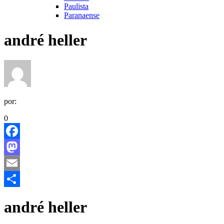
Paulista
Paranaense
andré heller
por:
0
Facebook
Mastodon
Email
Share
andré heller