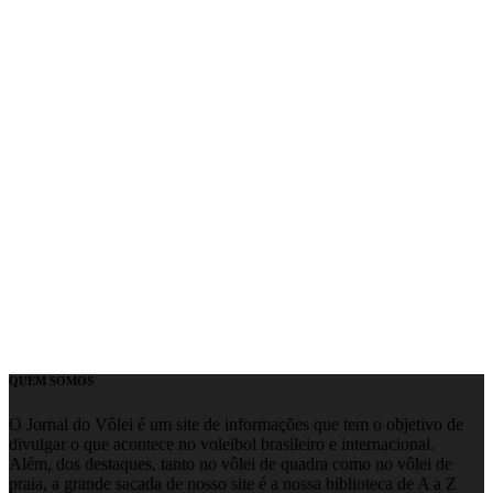
QUEM SOMOS
O Jornal do Vôlei é um site de informações que tem o objetivo de
divulgar o que acontece no voleibol brasileiro e internacional.
Além, dos destaques, tanto no vôlei de quadra como no vôlei de
praia, a grande sacada de nosso site é a nossa biblioteca de A a Z