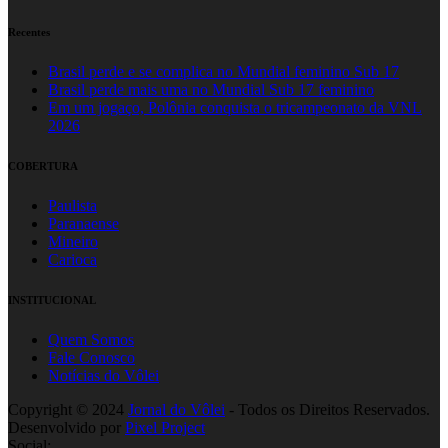
Recentes
Brasil perde e se complica no Mundial feminino Sub 17
Brasil perde mais uma no Mundial Sub 17 feminino
Em um jogaço, Polônia conquista o tricampeonato da VNL
2026
COBERTURA
Paulista
Paranaense
Mineiro
Carioca
INSTITUCIONAL
Quem Somos
Fale Conosco
Notícias do Vôlei
Copyright © 2024
Jornal do Vôlei
- Todos os Direitos Reservados.
Desenvolvido por
Pixel Project
Social: