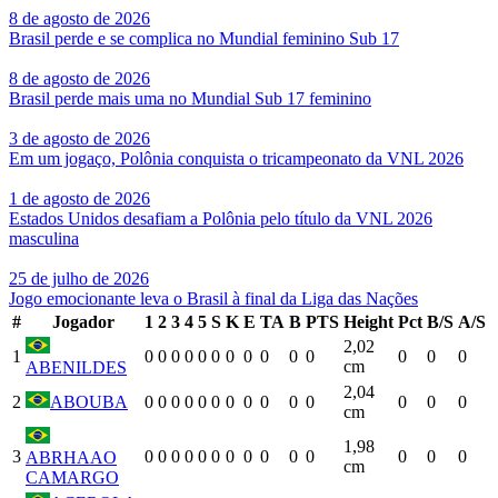
8 de agosto de 2026
Brasil perde e se complica no Mundial feminino Sub 17
8 de agosto de 2026
Brasil perde mais uma no Mundial Sub 17 feminino
3 de agosto de 2026
Em um jogaço, Polônia conquista o tricampeonato da VNL 2026
1 de agosto de 2026
Estados Unidos desafiam a Polônia pelo título da VNL 2026
masculina
25 de julho de 2026
Jogo emocionante leva o Brasil à final da Liga das Nações
#
Jogador
1
2
3
4
5
S
K
E
TA
B
PTS
Height
Pct
B/S
A/S
2,02
1
0
0
0
0
0
0
0
0
0
0
0
0
0
0
cm
ABENILDES
2,04
2
ABOUBA
0
0
0
0
0
0
0
0
0
0
0
0
0
0
cm
1,98
3
0
0
0
0
0
0
0
0
0
0
0
0
0
0
ABRHAAO
cm
CAMARGO