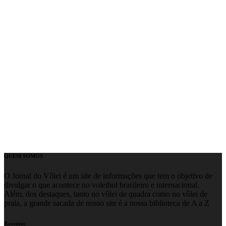
QUEM SOMOS
O Jornal do Vôlei é um site de informações que tem o objetivo de
divulgar o que acontece no voleibol brasileiro e internacional.
Além, dos destaques, tanto no vôlei de quadra como no vôlei de
praia, a grande sacada de nosso site é a nossa biblioteca de A a Z
Recentes