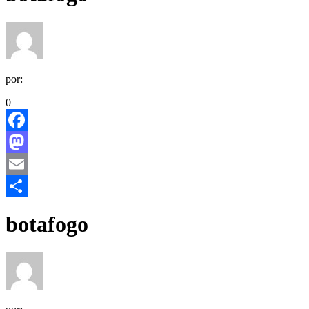
por:
0
Facebook
Mastodon
Email
Share
botafogo