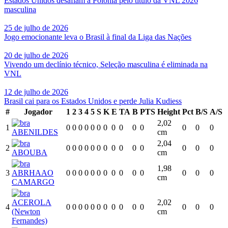
Estados Unidos desafiam a Polônia pelo título da VNL 2026
masculina
25 de julho de 2026
Jogo emocionante leva o Brasil à final da Liga das Nações
20 de julho de 2026
Vivendo um declínio técnico, Seleção masculina é eliminada na
VNL
12 de julho de 2026
Brasil cai para os Estados Unidos e perde Julia Kudiess
#
Jogador
1
2
3
4
5
S
K
E
TA
B
PTS
Height
Pct
B/S
A/S
2,02
1
0
0
0
0
0
0
0
0
0
0
0
0
0
0
ABENILDES
cm
2,04
2
0
0
0
0
0
0
0
0
0
0
0
0
0
0
ABOUBA
cm
1,98
3
ABRHAAO
0
0
0
0
0
0
0
0
0
0
0
0
0
0
cm
CAMARGO
ACEROLA
2,02
4
0
0
0
0
0
0
0
0
0
0
0
0
0
0
(Newton
cm
Fernandes)