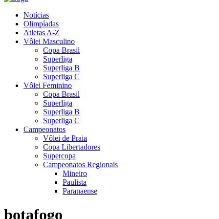
Notícias
Olimpíadas
Atletas A-Z
Vôlei Masculino
Copa Brasil
Superliga
Superliga B
Superliga C
Vôlei Feminino
Copa Brasil
Superliga
Superliga B
Superliga C
Campeonatos
Vôlei de Praia
Copa Libertadores
Supercopa
Campeonatos Regionais
Mineiro
Paulista
Paranaense
botafogo