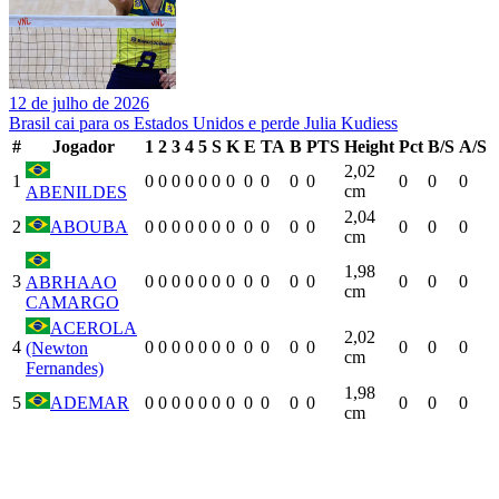
12 de julho de 2026
Brasil cai para os Estados Unidos e perde Julia Kudiess
#
Jogador
1
2
3
4
5
S
K
E
TA
B
PTS
Height
Pct
B/S
A/S
2,02
1
0
0
0
0
0
0
0
0
0
0
0
0
0
0
cm
ABENILDES
2,04
2
ABOUBA
0
0
0
0
0
0
0
0
0
0
0
0
0
0
cm
1,98
3
0
0
0
0
0
0
0
0
0
0
0
0
0
0
ABRHAAO
cm
CAMARGO
ACEROLA
2,02
4
0
0
0
0
0
0
0
0
0
0
0
0
0
0
(Newton
cm
Fernandes)
1,98
5
ADEMAR
0
0
0
0
0
0
0
0
0
0
0
0
0
0
cm