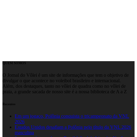
QUEM SOMOS
O Jornal do Vôlei é um site de informações que tem o objetivo de
divulgar o que acontece no voleibol brasileiro e internacional.
Além, dos destaques, tanto no vôlei de quadra como no vôlei de
praia, a grande sacada de nosso site é a nossa biblioteca de A a Z
Recentes
Em um jogaço, Polônia conquista o tricampeonato da VNL
2026
Estados Unidos desafiam a Polônia pelo título da VNL 2026
masculina