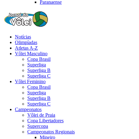
Paranaense
Notícias
Olimpíadas
Atletas A-Z
Vôlei Masculino
Copa Brasil
Superliga
Superliga B
Superliga C
Vôlei Feminino
Copa Brasil
Superliga
Superliga B
Superliga C
Campeonatos
Vôlei de Praia
Copa Libertadores
Supercopa
Campeonatos Regionais
Mineiro