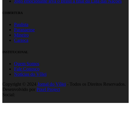
Jogo emocionante leva o Brasil à final da Liga das Nações
COBERTURA
Paulista
Paranaense
Mineiro
Carioca
INSTITUCIONAL
Quem Somos
Fale Conosco
Notícias do Vôlei
Copyright © 2024
Jornal do Vôlei
- Todos os Direitos Reservados.
Desenvolvido por
Pixel Project
Social: