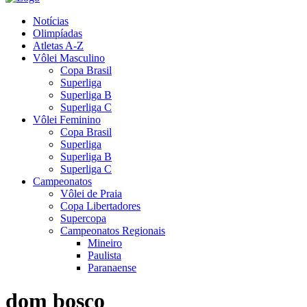
Notícias
Olimpíadas
Atletas A-Z
Vôlei Masculino
Copa Brasil
Superliga
Superliga B
Superliga C
Vôlei Feminino
Copa Brasil
Superliga
Superliga B
Superliga C
Campeonatos
Vôlei de Praia
Copa Libertadores
Supercopa
Campeonatos Regionais
Mineiro
Paulista
Paranaense
dom bosco