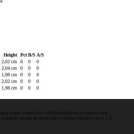
na
S
Height
Pct
B/S
A/S
2,02 cm
0
0
0
2,04 cm
0
0
0
1,98 cm
0
0
0
2,02 cm
0
0
0
1,98 cm
0
0
0
gar o que acontece no voleibol brasileiro e internacional.
 a grande sacada de nosso site é a nossa biblioteca de A a Z