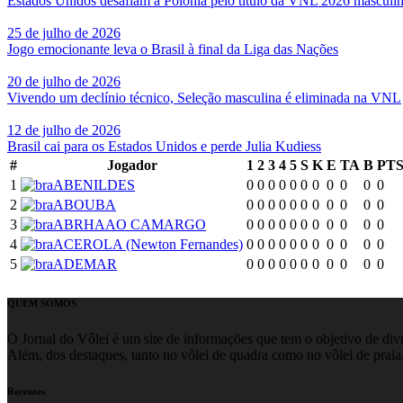
Estados Unidos desafiam a Polônia pelo título da VNL 2026 masculi
25 de julho de 2026
Jogo emocionante leva o Brasil à final da Liga das Nações
20 de julho de 2026
Vivendo um declínio técnico, Seleção masculina é eliminada na VNL
12 de julho de 2026
Brasil cai para os Estados Unidos e perde Julia Kudiess
#
Jogador
1
2
3
4
5
S
K
E
TA
B
PT
1
ABENILDES
0
0
0
0
0
0
0
0
0
0
0
2
ABOUBA
0
0
0
0
0
0
0
0
0
0
0
3
ABRHAAO CAMARGO
0
0
0
0
0
0
0
0
0
0
0
4
ACEROLA (Newton Fernandes)
0
0
0
0
0
0
0
0
0
0
0
5
ADEMAR
0
0
0
0
0
0
0
0
0
0
0
QUEM SOMOS
O Jornal do Vôlei é um site de informações que tem o objetivo de divul
Além, dos destaques, tanto no vôlei de quadra como no vôlei de praia,
Recentes