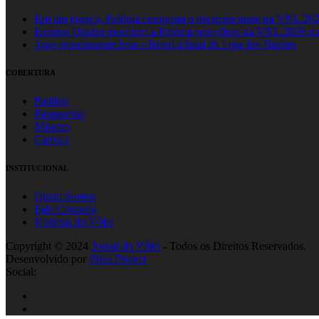
Em um jogaço, Polônia conquista o tricampeonato da VNL 20
Estados Unidos desafiam a Polônia pelo título da VNL 2026 m
Jogo emocionante leva o Brasil à final da Liga das Nações
COBERTURA
Paulista
Paranaense
Mineiro
Carioca
INSTITUCIONAL
Quem Somos
Fale Conosco
Notícias do Vôlei
Copyright © 2024
Jornal do Vôlei
- Todos os Direitos Reservados.
Desenvolvido por
Pixel Project
Social: