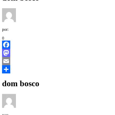
por:
0
Facebook
Mastodon
Email
Share
dom bosco