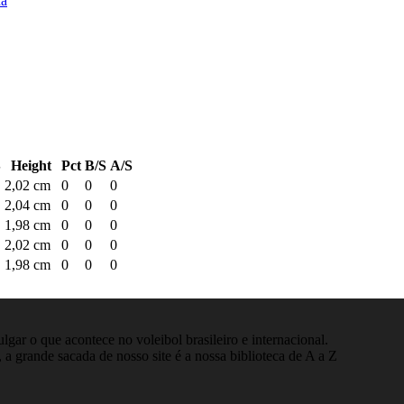
na
S
Height
Pct
B/S
A/S
2,02 cm
0
0
0
2,04 cm
0
0
0
1,98 cm
0
0
0
2,02 cm
0
0
0
1,98 cm
0
0
0
gar o que acontece no voleibol brasileiro e internacional.
 a grande sacada de nosso site é a nossa biblioteca de A a Z