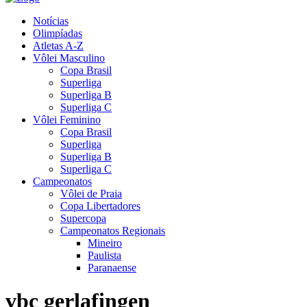
Notícias
Olimpíadas
Atletas A-Z
Vôlei Masculino
Copa Brasil
Superliga
Superliga B
Superliga C
Vôlei Feminino
Copa Brasil
Superliga
Superliga B
Superliga C
Campeonatos
Vôlei de Praia
Copa Libertadores
Supercopa
Campeonatos Regionais
Mineiro
Paulista
Paranaense
vbc gerlafingen