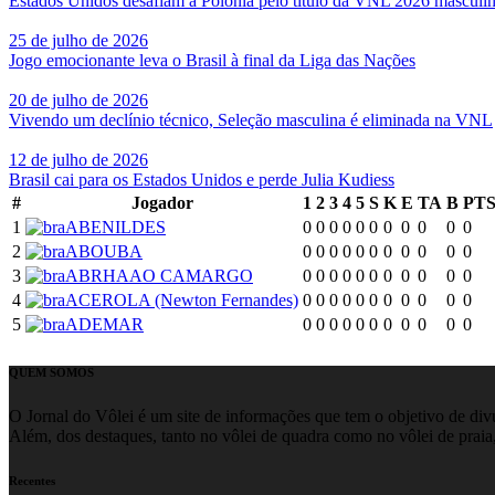
Estados Unidos desafiam a Polônia pelo título da VNL 2026 masculi
25 de julho de 2026
Jogo emocionante leva o Brasil à final da Liga das Nações
20 de julho de 2026
Vivendo um declínio técnico, Seleção masculina é eliminada na VNL
12 de julho de 2026
Brasil cai para os Estados Unidos e perde Julia Kudiess
#
Jogador
1
2
3
4
5
S
K
E
TA
B
PT
1
ABENILDES
0
0
0
0
0
0
0
0
0
0
0
2
ABOUBA
0
0
0
0
0
0
0
0
0
0
0
3
ABRHAAO CAMARGO
0
0
0
0
0
0
0
0
0
0
0
4
ACEROLA (Newton Fernandes)
0
0
0
0
0
0
0
0
0
0
0
5
ADEMAR
0
0
0
0
0
0
0
0
0
0
0
QUEM SOMOS
O Jornal do Vôlei é um site de informações que tem o objetivo de divul
Além, dos destaques, tanto no vôlei de quadra como no vôlei de praia,
Recentes