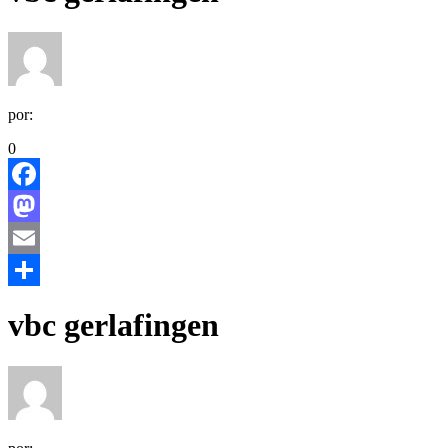
por:
0
Facebook
Mastodon
Email
Share
vbc gerlafingen