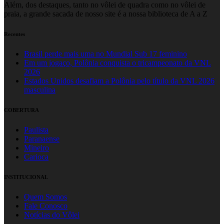
Além, dos destaques, tanto no vôlei de quadra como no vôlei de
praia, a grande sacada de nosso site é a nossa biblioteca de A a Z
Recentes
Brasil perde mais uma no Mundial Sub 17 feminino
Em um jogaço, Polônia conquista o tricampeonato da VNL
2026
Estados Unidos desafiam a Polônia pelo título da VNL 2026
masculina
COBERTURA
Paulista
Paranaense
Mineiro
Carioca
INSTITUCIONAL
Quem Somos
Fale Conosco
Notícias do Vôlei