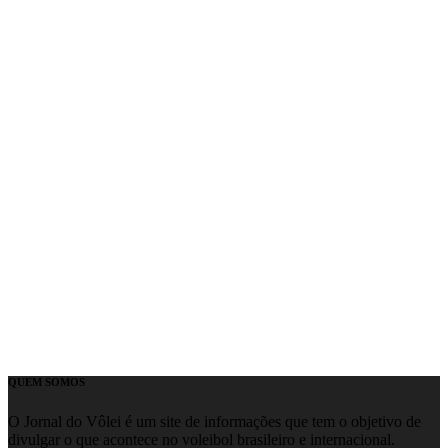
QUEM SOMOS
O Jornal do Vôlei é um site de informações que tem o objetivo de
divulgar o que acontece no voleibol brasileiro e internacional.