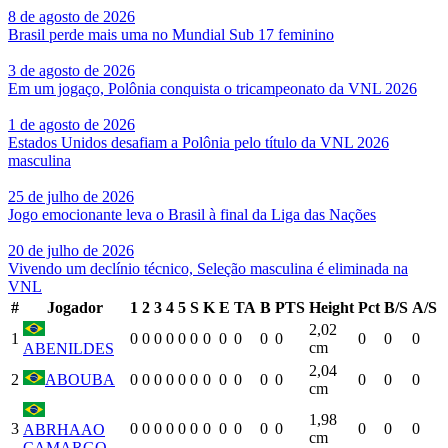
8 de agosto de 2026
Brasil perde mais uma no Mundial Sub 17 feminino
3 de agosto de 2026
Em um jogaço, Polônia conquista o tricampeonato da VNL 2026
1 de agosto de 2026
Estados Unidos desafiam a Polônia pelo título da VNL 2026
masculina
25 de julho de 2026
Jogo emocionante leva o Brasil à final da Liga das Nações
20 de julho de 2026
Vivendo um declínio técnico, Seleção masculina é eliminada na
VNL
#
Jogador
1
2
3
4
5
S
K
E
TA
B
PTS
Height
Pct
B/S
A/S
2,02
1
0
0
0
0
0
0
0
0
0
0
0
0
0
0
cm
ABENILDES
2,04
2
ABOUBA
0
0
0
0
0
0
0
0
0
0
0
0
0
0
cm
1,98
3
0
0
0
0
0
0
0
0
0
0
0
0
0
0
ABRHAAO
cm
CAMARGO