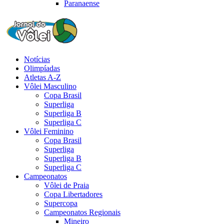
Paranaense
Notícias
Olimpíadas
Atletas A-Z
Vôlei Masculino
Copa Brasil
Superliga
Superliga B
Superliga C
Vôlei Feminino
Copa Brasil
Superliga
Superliga B
Superliga C
Campeonatos
Vôlei de Praia
Copa Libertadores
Supercopa
Campeonatos Regionais
Mineiro