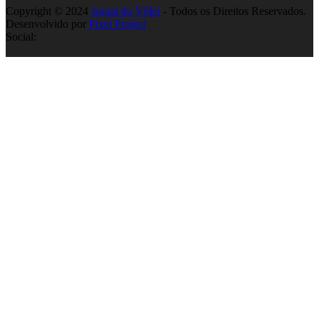
Copyright © 2024
Jornal do Vôlei
- Todos os Direitos Reservados.
Desenvolvido por
Pixel Project
Social: