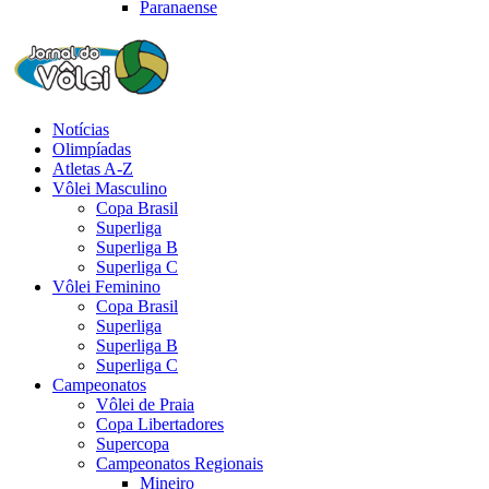
Paranaense
Notícias
Olimpíadas
Atletas A-Z
Vôlei Masculino
Copa Brasil
Superliga
Superliga B
Superliga C
Vôlei Feminino
Copa Brasil
Superliga
Superliga B
Superliga C
Campeonatos
Vôlei de Praia
Copa Libertadores
Supercopa
Campeonatos Regionais
Mineiro