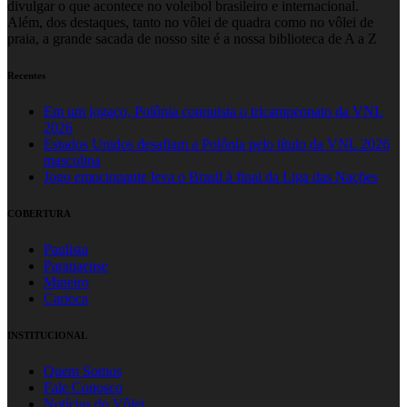
divulgar o que acontece no voleibol brasileiro e internacional.
Além, dos destaques, tanto no vôlei de quadra como no vôlei de
praia, a grande sacada de nosso site é a nossa biblioteca de A a Z
Recentes
Em um jogaço, Polônia conquista o tricampeonato da VNL
2026
Estados Unidos desafiam a Polônia pelo título da VNL 2026
masculina
Jogo emocionante leva o Brasil à final da Liga das Nações
COBERTURA
Paulista
Paranaense
Mineiro
Carioca
INSTITUCIONAL
Quem Somos
Fale Conosco
Notícias do Vôlei