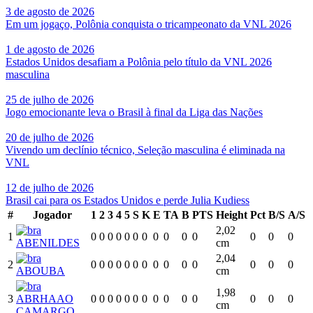
3 de agosto de 2026
Em um jogaço, Polônia conquista o tricampeonato da VNL 2026
1 de agosto de 2026
Estados Unidos desafiam a Polônia pelo título da VNL 2026
masculina
25 de julho de 2026
Jogo emocionante leva o Brasil à final da Liga das Nações
20 de julho de 2026
Vivendo um declínio técnico, Seleção masculina é eliminada na
VNL
12 de julho de 2026
Brasil cai para os Estados Unidos e perde Julia Kudiess
#
Jogador
1
2
3
4
5
S
K
E
TA
B
PTS
Height
Pct
B/S
A/S
2,02
1
0
0
0
0
0
0
0
0
0
0
0
0
0
0
ABENILDES
cm
2,04
2
0
0
0
0
0
0
0
0
0
0
0
0
0
0
ABOUBA
cm
1,98
3
ABRHAAO
0
0
0
0
0
0
0
0
0
0
0
0
0
0
cm
CAMARGO