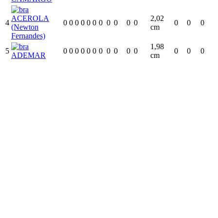
ACEROLA
2,02
4
0
0
0
0
0
0
0
0
0
0
0
0
0
0
(Newton
cm
Fernandes)
1,98
5
0
0
0
0
0
0
0
0
0
0
0
0
0
0
ADEMAR
cm