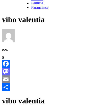
Paulista
Paranaense
vibo valentia
por:
0
Facebook
Mastodon
Email
Share
vibo valentia