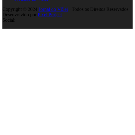
Copyright © 2024
Jornal do Vôlei
- Todos os Direitos Reservados.
Desenvolvido por
Pixel Project
Social: