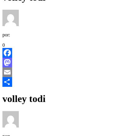
por:
0
Facebook
Mastodon
Email
Share
volley todi