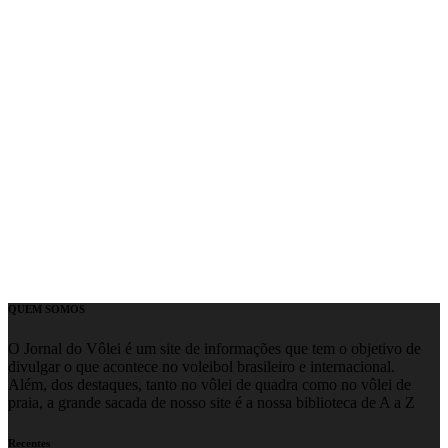
QUEM SOMOS
O Jornal do Vôlei é um site de informações que tem o objetivo de
divulgar o que acontece no voleibol brasileiro e internacional.
Além, dos destaques, tanto no vôlei de quadra como no vôlei de
praia, a grande sacada de nosso site é a nossa biblioteca de A a Z
Recentes