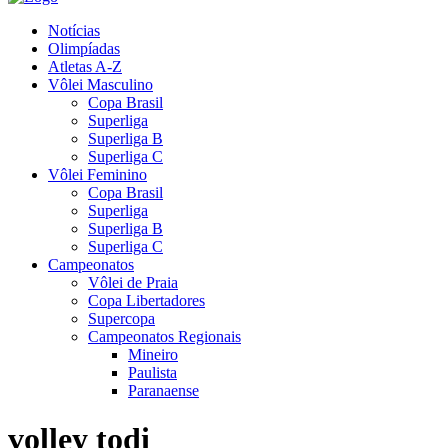
Notícias
Olimpíadas
Atletas A-Z
Vôlei Masculino
Copa Brasil
Superliga
Superliga B
Superliga C
Vôlei Feminino
Copa Brasil
Superliga
Superliga B
Superliga C
Campeonatos
Vôlei de Praia
Copa Libertadores
Supercopa
Campeonatos Regionais
Mineiro
Paulista
Paranaense
volley todi