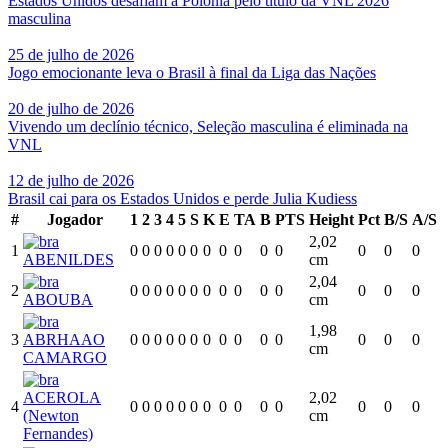
Estados Unidos desafiam a Polônia pelo título da VNL 2026
masculina
25 de julho de 2026
Jogo emocionante leva o Brasil à final da Liga das Nações
20 de julho de 2026
Vivendo um declínio técnico, Seleção masculina é eliminada na
VNL
12 de julho de 2026
Brasil cai para os Estados Unidos e perde Julia Kudiess
#
Jogador
1
2
3
4
5
S
K
E
TA
B
PTS
Height
Pct
B/S
A/S
2,02
1
0
0
0
0
0
0
0
0
0
0
0
0
0
0
ABENILDES
cm
2,04
2
0
0
0
0
0
0
0
0
0
0
0
0
0
0
ABOUBA
cm
1,98
3
ABRHAAO
0
0
0
0
0
0
0
0
0
0
0
0
0
0
cm
CAMARGO
ACEROLA
2,02
4
0
0
0
0
0
0
0
0
0
0
0
0
0
0
(Newton
cm
Fernandes)