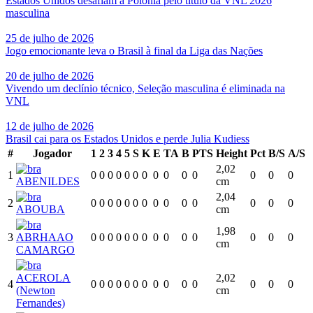
Estados Unidos desafiam a Polônia pelo título da VNL 2026
masculina
25 de julho de 2026
Jogo emocionante leva o Brasil à final da Liga das Nações
20 de julho de 2026
Vivendo um declínio técnico, Seleção masculina é eliminada na
VNL
12 de julho de 2026
Brasil cai para os Estados Unidos e perde Julia Kudiess
#
Jogador
1
2
3
4
5
S
K
E
TA
B
PTS
Height
Pct
B/S
A/S
2,02
1
0
0
0
0
0
0
0
0
0
0
0
0
0
0
ABENILDES
cm
2,04
2
0
0
0
0
0
0
0
0
0
0
0
0
0
0
ABOUBA
cm
1,98
3
ABRHAAO
0
0
0
0
0
0
0
0
0
0
0
0
0
0
cm
CAMARGO
ACEROLA
2,02
4
0
0
0
0
0
0
0
0
0
0
0
0
0
0
(Newton
cm
Fernandes)