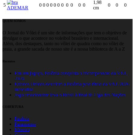
1,98
5
0
0
0
0
0
0
0
0
0
0
0
0
0
0
ADEMAR
cm
QUEM SOMOS
O Jornal do Vôlei é um site de informações que tem o objetivo de
divulgar o que acontece no voleibol brasileiro e internacional.
Além, dos destaques, tanto no vôlei de quadra como no vôlei de
praia, a grande sacada de nosso site é a nossa biblioteca de A a Z
Recentes
Em um jogaço, Polônia conquista o tricampeonato da VNL
2026
Estados Unidos desafiam a Polônia pelo título da VNL 2026
masculina
Jogo emocionante leva o Brasil à final da Liga das Nações
COBERTURA
Paulista
Paranaense
Mineiro
Carioca