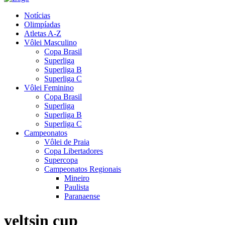
Notícias
Olimpíadas
Atletas A-Z
Vôlei Masculino
Copa Brasil
Superliga
Superliga B
Superliga C
Vôlei Feminino
Copa Brasil
Superliga
Superliga B
Superliga C
Campeonatos
Vôlei de Praia
Copa Libertadores
Supercopa
Campeonatos Regionais
Mineiro
Paulista
Paranaense
yeltsin cup