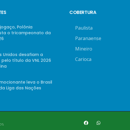
TES
COBERTURA
jogaço, Polônia
Paulista
sta o tricampeonato da
Paranaense
26
Mineiro
s Unidos desafiam a
Carioca
 pelo título da VNL 2026
ina
mocionante leva o Brasil
 da Liga das Nações
os.