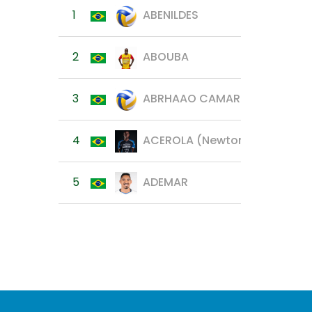
1
ABENILDES
2
ABOUBA
3
ABRHAAO CAMARGO
4
ACEROLA (Newton Fernandes
5
ADEMAR