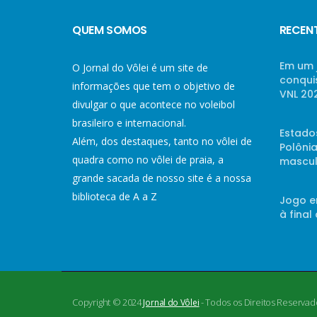
QUEM SOMOS
RECEN
Em um 
O Jornal do Vôlei é um site de
conqui
informações que tem o objetivo de
VNL 20
divulgar o que acontece no voleibol
brasileiro e internacional.
Estado
Além, dos destaques, tanto no vôlei de
Polônia
quadra como no vôlei de praia, a
mascul
grande sacada de nosso site é a nossa
biblioteca de A a Z
Jogo e
à final
Copyright © 2024
- Todos os Direitos Reservad
Jornal do Vôlei