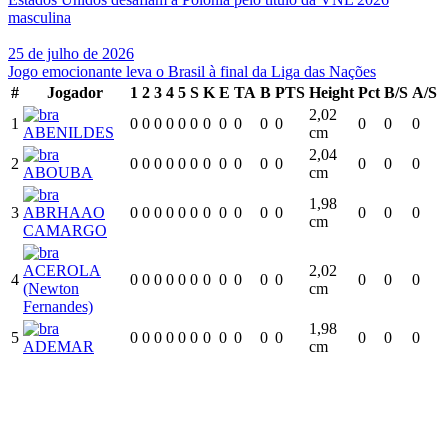
masculina
25 de julho de 2026
Jogo emocionante leva o Brasil à final da Liga das Nações
#
Jogador
1
2
3
4
5
S
K
E
TA
B
PTS
Height
Pct
B/S
A/S
2,02
1
0
0
0
0
0
0
0
0
0
0
0
0
0
0
ABENILDES
cm
2,04
2
0
0
0
0
0
0
0
0
0
0
0
0
0
0
ABOUBA
cm
1,98
3
ABRHAAO
0
0
0
0
0
0
0
0
0
0
0
0
0
0
cm
CAMARGO
ACEROLA
2,02
4
0
0
0
0
0
0
0
0
0
0
0
0
0
0
(Newton
cm
Fernandes)
1,98
5
0
0
0
0
0
0
0
0
0
0
0
0
0
0
ADEMAR
cm