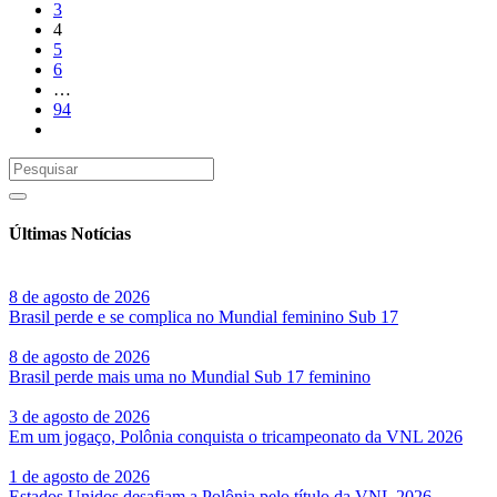
3
4
5
6
…
94
Últimas Notícias
8 de agosto de 2026
Brasil perde e se complica no Mundial feminino Sub 17
8 de agosto de 2026
Brasil perde mais uma no Mundial Sub 17 feminino
3 de agosto de 2026
Em um jogaço, Polônia conquista o tricampeonato da VNL 2026
1 de agosto de 2026
Estados Unidos desafiam a Polônia pelo título da VNL 2026