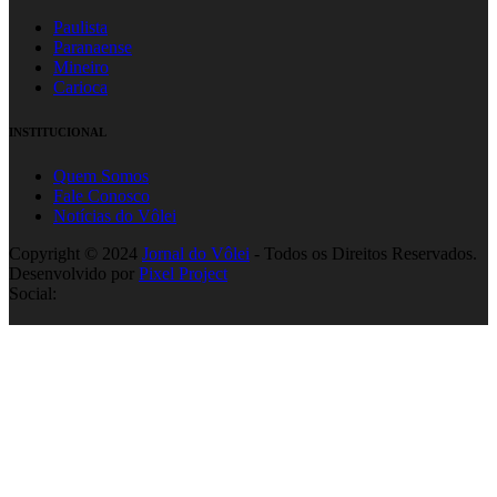
Paulista
Paranaense
Mineiro
Carioca
INSTITUCIONAL
Quem Somos
Fale Conosco
Notícias do Vôlei
Copyright © 2024
Jornal do Vôlei
- Todos os Direitos Reservados.
Desenvolvido por
Pixel Project
Social: