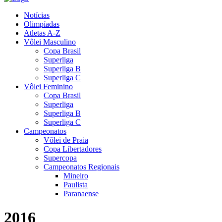
Notícias
Olimpíadas
Atletas A-Z
Vôlei Masculino
Copa Brasil
Superliga
Superliga B
Superliga C
Vôlei Feminino
Copa Brasil
Superliga
Superliga B
Superliga C
Campeonatos
Vôlei de Praia
Copa Libertadores
Supercopa
Campeonatos Regionais
Mineiro
Paulista
Paranaense
2016