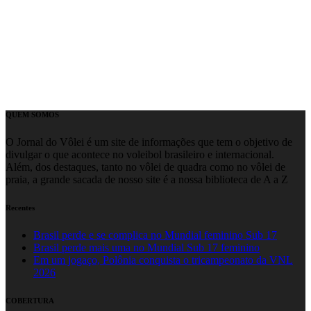
QUEM SOMOS
O Jornal do Vôlei é um site de informações que tem o objetivo de
divulgar o que acontece no voleibol brasileiro e internacional.
Além, dos destaques, tanto no vôlei de quadra como no vôlei de
praia, a grande sacada de nosso site é a nossa biblioteca de A a Z
Recentes
Brasil perde e se complica no Mundial feminino Sub 17
Brasil perde mais uma no Mundial Sub 17 feminino
Em um jogaço, Polônia conquista o tricampeonato da VNL
2026
COBERTURA