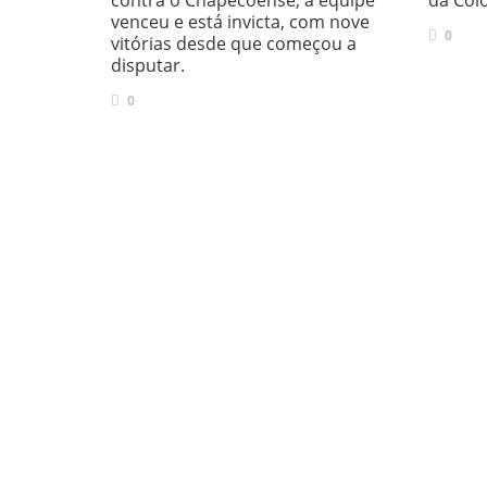
contra o Chapecoense, a equipe
da Col
venceu e está invicta, com nove
0
vitórias desde que começou a
disputar.
0
QUEM SOMOS
RECE