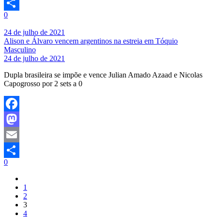
Email
0
Share
24 de julho de 2021
Alison e Álvaro vencem argentinos na estreia em Tóquio
Masculino
24 de julho de 2021
Dupla brasileira se impõe e vence Julian Amado Azaad e Nicolas
Capogrosso por 2 sets a 0
Facebook
Mastodon
Email
0
Share
1
2
3
4