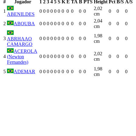
#
Jogador
1
2
3
4
5
S
K
E
TA
B
PTS
Height
Pct
B/S
A/S
2,02
1
0
0
0
0
0
0
0
0
0
0
0
0
0
0
cm
ABENILDES
2,04
2
ABOUBA
0
0
0
0
0
0
0
0
0
0
0
0
0
0
cm
1,98
3
0
0
0
0
0
0
0
0
0
0
0
0
0
0
ABRHAAO
cm
CAMARGO
ACEROLA
2,02
4
0
0
0
0
0
0
0
0
0
0
0
0
0
0
(Newton
cm
Fernandes)
1,98
5
ADEMAR
0
0
0
0
0
0
0
0
0
0
0
0
0
0
cm