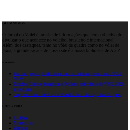
QUEM SOMOS
O Jornal do Vôlei é um site de informações que tem o objetivo de
divulgar o que acontece no voleibol brasileiro e internacional.
Além, dos destaques, tanto no vôlei de quadra como no vôlei de
praia, a grande sacada de nosso site é a nossa biblioteca de A a Z
Recentes
Em um jogaço, Polônia conquista o tricampeonato da VNL
2026
Estados Unidos desafiam a Polônia pelo título da VNL 2026
masculina
Jogo emocionante leva o Brasil à final da Liga das Nações
COBERTURA
Paulista
Paranaense
Mineiro