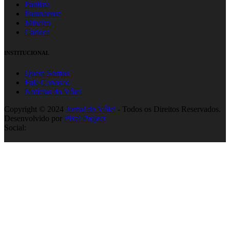
Paulista
Paranaense
Mineiro
Carioca
INSTITUCIONAL
Quem Somos
Fale Conosco
Notícias do Vôlei
Copyright © 2024
Jornal do Vôlei
- Todos os Direitos Reservados.
Desenvolvido por
Pixel Project
Social: