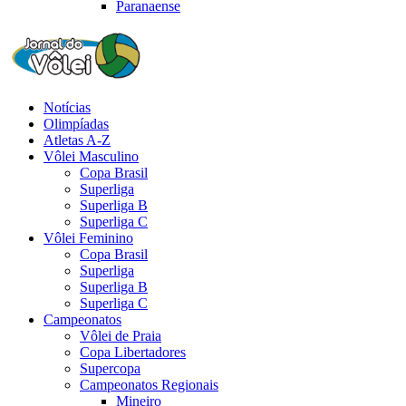
Paranaense
Notícias
Olimpíadas
Atletas A-Z
Vôlei Masculino
Copa Brasil
Superliga
Superliga B
Superliga C
Vôlei Feminino
Copa Brasil
Superliga
Superliga B
Superliga C
Campeonatos
Vôlei de Praia
Copa Libertadores
Supercopa
Campeonatos Regionais
Mineiro