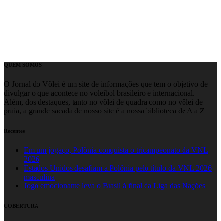
QUEM SOMOS
O Jornal do Vôlei é um site de informações que tem o objetivo de
divulgar o que acontece no voleibol brasileiro e internacional.
Além, dos destaques, tanto no vôlei de quadra como no vôlei de
praia, a grande sacada de nosso site é a nossa biblioteca de A a Z
Recentes
Em um jogaço, Polônia conquista o tricampeonato da VNL
2026
Estados Unidos desafiam a Polônia pelo título da VNL 2026
masculina
Jogo emocionante leva o Brasil à final da Liga das Nações
COBERTURA