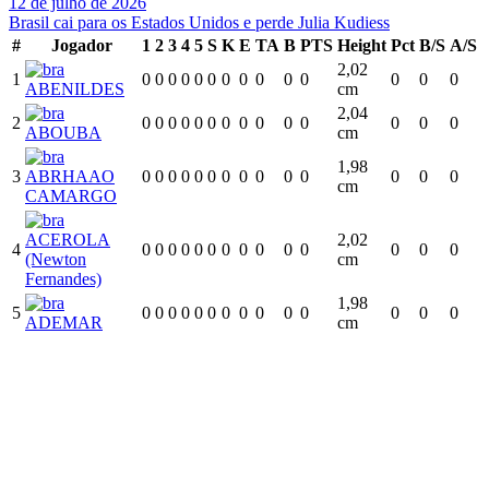
12 de julho de 2026
Brasil cai para os Estados Unidos e perde Julia Kudiess
#
Jogador
1
2
3
4
5
S
K
E
TA
B
PTS
Height
Pct
B/S
A/S
2,02
1
0
0
0
0
0
0
0
0
0
0
0
0
0
0
ABENILDES
cm
2,04
2
0
0
0
0
0
0
0
0
0
0
0
0
0
0
ABOUBA
cm
1,98
3
ABRHAAO
0
0
0
0
0
0
0
0
0
0
0
0
0
0
cm
CAMARGO
ACEROLA
2,02
4
0
0
0
0
0
0
0
0
0
0
0
0
0
0
(Newton
cm
Fernandes)
1,98
5
0
0
0
0
0
0
0
0
0
0
0
0
0
0
ADEMAR
cm