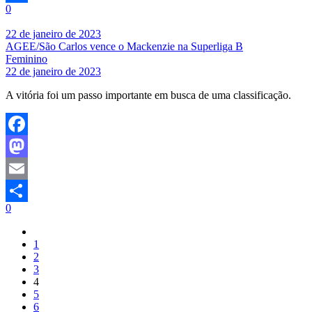
0
Share
22 de janeiro de 2023
AGEE/São Carlos vence o Mackenzie na Superliga B
Feminino
22 de janeiro de 2023
A vitória foi um passo importante em busca de uma classificação.
Facebook
Mastodon
Email
0
Share
1
2
3
4
5
6