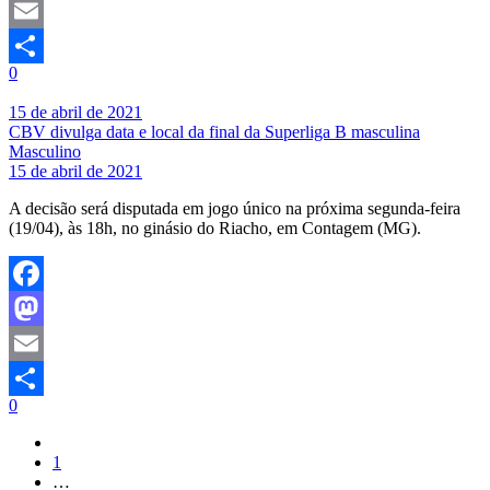
Mastodon
Email
0
Share
15 de abril de 2021
CBV divulga data e local da final da Superliga B masculina
Masculino
15 de abril de 2021
A decisão será disputada em jogo único na próxima segunda-feira
(19/04), às 18h, no ginásio do Riacho, em Contagem (MG).
Facebook
Mastodon
Email
0
Share
1
…