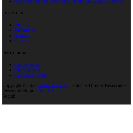
Jogo emocionante leva o Brasil à final da Liga das Nações
COBERTURA
Paulista
Paranaense
Mineiro
Carioca
INSTITUCIONAL
Quem Somos
Fale Conosco
Notícias do Vôlei
Copyright © 2024
Jornal do Vôlei
- Todos os Direitos Reservados.
Desenvolvido por
Pixel Project
Social: