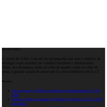
QUEM SOMOS
O Jornal do Vôlei é um site de informações que tem o objetivo de
divulgar o que acontece no voleibol brasileiro e internacional.
Além, dos destaques, tanto no vôlei de quadra como no vôlei de
praia, a grande sacada de nosso site é a nossa biblioteca de A a Z
Recentes
Em um jogaço, Polônia conquista o tricampeonato da VNL
2026
Estados Unidos desafiam a Polônia pelo título da VNL 2026
masculina