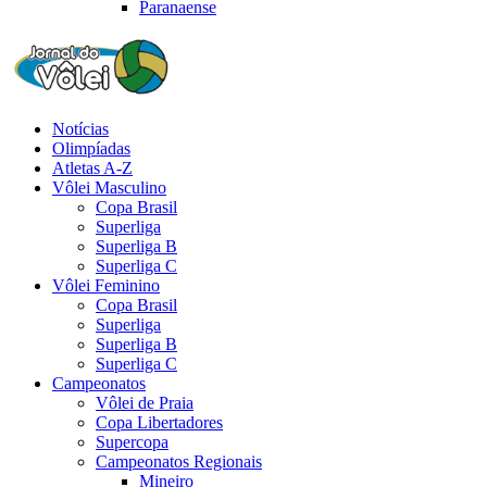
Paranaense
Notícias
Olimpíadas
Atletas A-Z
Vôlei Masculino
Copa Brasil
Superliga
Superliga B
Superliga C
Vôlei Feminino
Copa Brasil
Superliga
Superliga B
Superliga C
Campeonatos
Vôlei de Praia
Copa Libertadores
Supercopa
Campeonatos Regionais
Mineiro