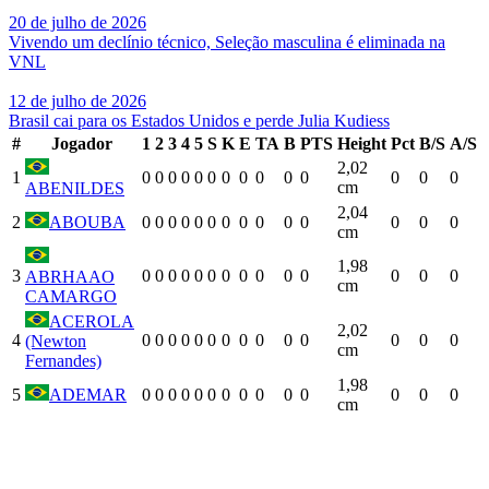
20 de julho de 2026
Vivendo um declínio técnico, Seleção masculina é eliminada na
VNL
12 de julho de 2026
Brasil cai para os Estados Unidos e perde Julia Kudiess
#
Jogador
1
2
3
4
5
S
K
E
TA
B
PTS
Height
Pct
B/S
A/S
2,02
1
0
0
0
0
0
0
0
0
0
0
0
0
0
0
cm
ABENILDES
2,04
2
ABOUBA
0
0
0
0
0
0
0
0
0
0
0
0
0
0
cm
1,98
3
0
0
0
0
0
0
0
0
0
0
0
0
0
0
ABRHAAO
cm
CAMARGO
ACEROLA
2,02
4
0
0
0
0
0
0
0
0
0
0
0
0
0
0
(Newton
cm
Fernandes)
1,98
5
ADEMAR
0
0
0
0
0
0
0
0
0
0
0
0
0
0
cm