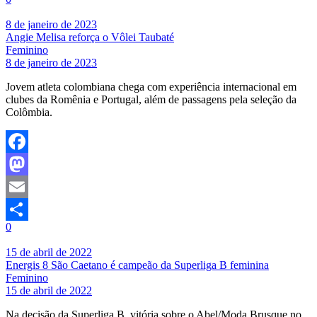
Share
8 de janeiro de 2023
Angie Melisa reforça o Vôlei Taubaté
Feminino
8 de janeiro de 2023
Jovem atleta colombiana chega com experiência internacional em
clubes da Romênia e Portugal, além de passagens pela seleção da
Colômbia.
Facebook
Mastodon
Email
0
Share
15 de abril de 2022
Energis 8 São Caetano é campeão da Superliga B feminina
Feminino
15 de abril de 2022
Na decisão da Superliga B, vitória sobre o Abel/Moda Brusque no