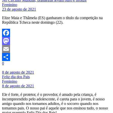
No Circuito Mundial, brasileiras levam ouro e bronze
Feminino
23 de agosto de 2021
Elize Maia e Thâmela (ES) ganharam o título da competição na
República Tcheca neste domingo (22).
Facebook
Mastodon
Email
0
Share
8 de agosto de 2021
Feliz dia dos Pais
Feminino
8 de agosto de 2021
Ele é forte, é protetor, é o provedor, é amado pela criança, é
incompreendido pelo adolescente, é careta para o jovem, é nosso
amigo quando nos tornamos adultos, é o socorro quando nos
tornamos pais. O nosso pai é aquele que nos ensinou tudo, o nosso
maior exemplo.Feliz Dia dos Pais!