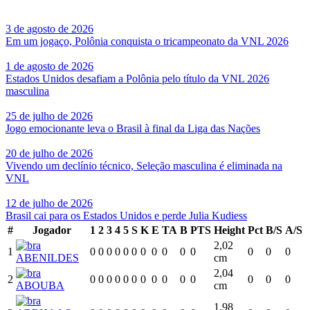
3 de agosto de 2026
Em um jogaço, Polônia conquista o tricampeonato da VNL 2026
1 de agosto de 2026
Estados Unidos desafiam a Polônia pelo título da VNL 2026
masculina
25 de julho de 2026
Jogo emocionante leva o Brasil à final da Liga das Nações
20 de julho de 2026
Vivendo um declínio técnico, Seleção masculina é eliminada na
VNL
12 de julho de 2026
Brasil cai para os Estados Unidos e perde Julia Kudiess
#
Jogador
1
2
3
4
5
S
K
E
TA
B
PTS
Height
Pct
B/S
A/S
2,02
1
0
0
0
0
0
0
0
0
0
0
0
0
0
0
ABENILDES
cm
2,04
2
0
0
0
0
0
0
0
0
0
0
0
0
0
0
ABOUBA
cm
1,98