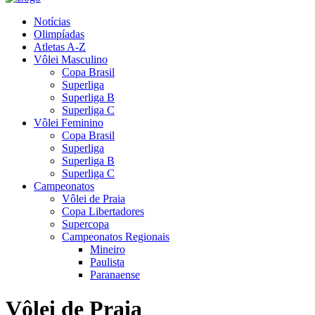
Notícias
Olimpíadas
Atletas A-Z
Vôlei Masculino
Copa Brasil
Superliga
Superliga B
Superliga C
Vôlei Feminino
Copa Brasil
Superliga
Superliga B
Superliga C
Campeonatos
Vôlei de Praia
Copa Libertadores
Supercopa
Campeonatos Regionais
Mineiro
Paulista
Paranaense
Vôlei de Praia