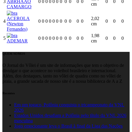
3
ABRHAAO
0
0
0
0
0
0
0
0
0
0
0
0
0
0
cm
CAMARGO
ACEROLA
2,02
4
0
0
0
0
0
0
0
0
0
0
0
0
0
0
(Newton
cm
Fernandes)
1,98
5
0
0
0
0
0
0
0
0
0
0
0
0
0
0
ADEMAR
cm
QUEM SOMOS
O Jornal do Vôlei é um site de informações que tem o objetivo de
divulgar o que acontece no voleibol brasileiro e internacional.
Além, dos destaques, tanto no vôlei de quadra como no vôlei de
praia, a grande sacada de nosso site é a nossa biblioteca de A a Z
Recentes
Em um jogaço, Polônia conquista o tricampeonato da VNL
2026
Estados Unidos desafiam a Polônia pelo título da VNL 2026
masculina
Jogo emocionante leva o Brasil à final da Liga das Nações