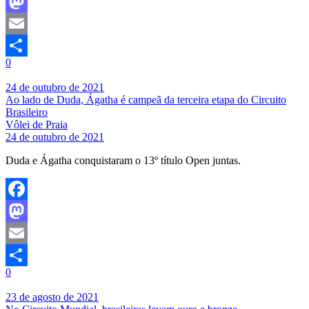
Facebook
Mastodon
Email
0
Share
24 de outubro de 2021
Ao lado de Duda, Ágatha é campeã da terceira etapa do Circuito
Brasileiro
Vôlei de Praia
24 de outubro de 2021
Duda e Ágatha conquistaram o 13º título Open juntas.
Facebook
Mastodon
Email
0
Share
23 de agosto de 2021