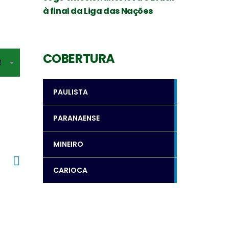
à final da Liga das Nações
Levantador
Oposto
COBERTURA
R
PAULISTA
SILVIO ROBERTO
PAULO COCO
PARANAENSE
MINEIRO
CARIOCA