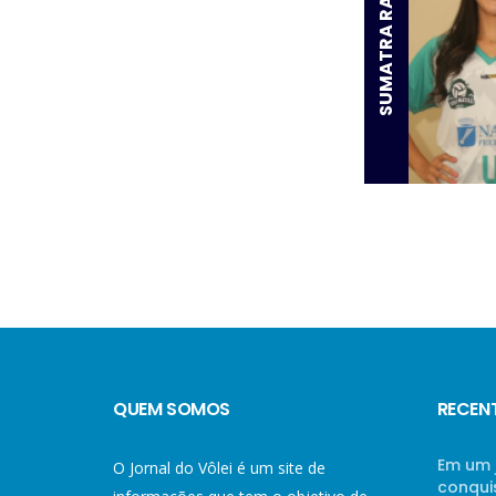
SUMATRA RAIANY
QUEM SOMOS
RECEN
Em um 
O Jornal do Vôlei é um site de
conqui