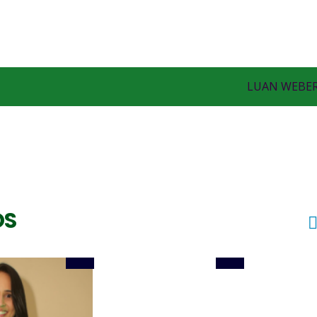
KADYLAC (Luis Carlos Rodrigues)
Levantador
LUAN WEBE
ZÉ (José Geraldo)
OS