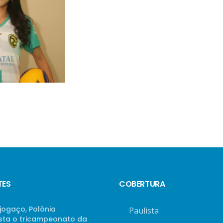
TES
COBERTURA
jogaço, Polônia
Paulista
sta o tricampeonato da