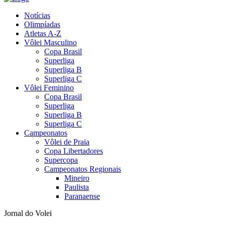
Notícias
Olimpíadas
Atletas A-Z
Vôlei Masculino
Copa Brasil
Superliga
Superliga B
Superliga C
Vôlei Feminino
Copa Brasil
Superliga
Superliga B
Superliga C
Campeonatos
Vôlei de Praia
Copa Libertadores
Supercopa
Campeonatos Regionais
Mineiro
Paulista
Paranaense
Jornal do Volei