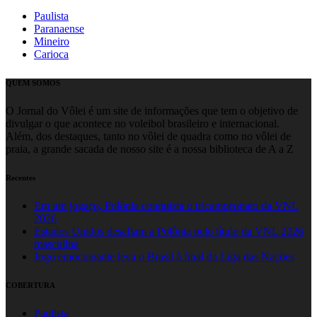
Paulista
Paranaense
Mineiro
Carioca
QUEM SOMOS
O Jornal do Vôlei é um site de informações que tem o objetivo de
divulgar o que acontece no voleibol brasileiro e internacional.
Além, dos destaques, tanto no vôlei de quadra como no vôlei de
praia, a grande sacada de nosso site é a nossa biblioteca de A a Z
Recentes
Em um jogaço, Polônia conquista o tricampeonato da VNL
2026
Estados Unidos desafiam a Polônia pelo título da VNL 2026
masculina
Jogo emocionante leva o Brasil à final da Liga das Nações
COBERTURA
Paulista