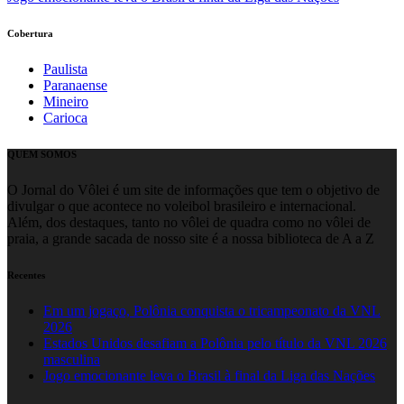
Cobertura
Paulista
Paranaense
Mineiro
Carioca
QUEM SOMOS
O Jornal do Vôlei é um site de informações que tem o objetivo de
divulgar o que acontece no voleibol brasileiro e internacional.
Além, dos destaques, tanto no vôlei de quadra como no vôlei de
praia, a grande sacada de nosso site é a nossa biblioteca de A a Z
Recentes
Em um jogaço, Polônia conquista o tricampeonato da VNL
2026
Estados Unidos desafiam a Polônia pelo título da VNL 2026
masculina
Jogo emocionante leva o Brasil à final da Liga das Nações