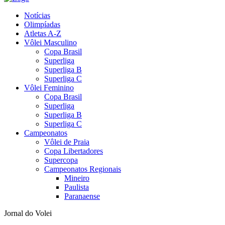
Notícias
Olimpíadas
Atletas A-Z
Vôlei Masculino
Copa Brasil
Superliga
Superliga B
Superliga C
Vôlei Feminino
Copa Brasil
Superliga
Superliga B
Superliga C
Campeonatos
Vôlei de Praia
Copa Libertadores
Supercopa
Campeonatos Regionais
Mineiro
Paulista
Paranaense
Jornal do Volei