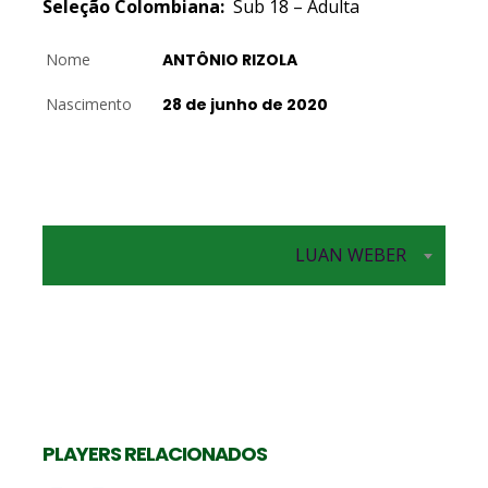
Seleção Colombiana:
Sub 18 – Adulta
Nome
ANTÔNIO RIZOLA
Nascimento
28 de junho de 2020
K
Levantadora
Oposta
LUAN WEBER
JORDANA GUILLANTE
SUMATRA RAIANY
PLAYERS RELACIONADOS