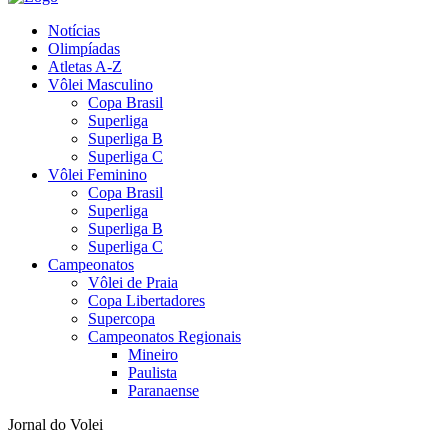
Notícias
Olimpíadas
Atletas A-Z
Vôlei Masculino
Copa Brasil
Superliga
Superliga B
Superliga C
Vôlei Feminino
Copa Brasil
Superliga
Superliga B
Superliga C
Campeonatos
Vôlei de Praia
Copa Libertadores
Supercopa
Campeonatos Regionais
Mineiro
Paulista
Paranaense
Jornal do Volei