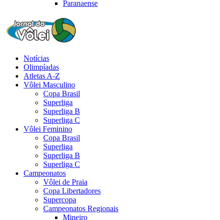
Paranaense
Notícias
Olimpíadas
Atletas A-Z
Vôlei Masculino
Copa Brasil
Superliga
Superliga B
Superliga C
Vôlei Feminino
Copa Brasil
Superliga
Superliga B
Superliga C
Campeonatos
Vôlei de Praia
Copa Libertadores
Supercopa
Campeonatos Regionais
Mineiro