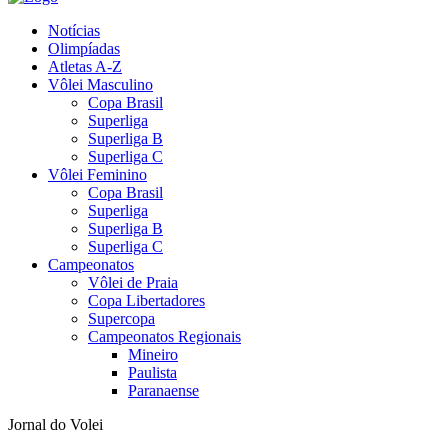
Notícias
Olimpíadas
Atletas A-Z
Vôlei Masculino
Copa Brasil
Superliga
Superliga B
Superliga C
Vôlei Feminino
Copa Brasil
Superliga
Superliga B
Superliga C
Campeonatos
Vôlei de Praia
Copa Libertadores
Supercopa
Campeonatos Regionais
Mineiro
Paulista
Paranaense
Jornal do Volei