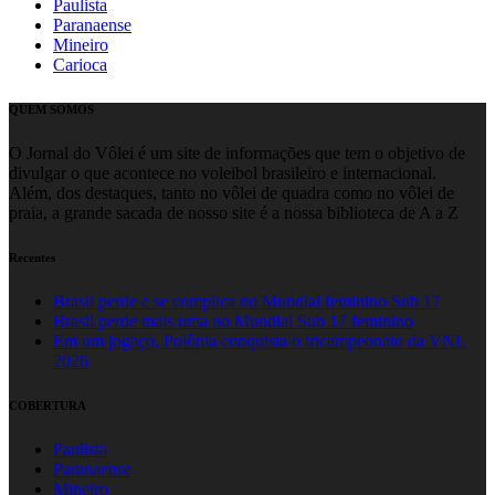
Paulista
Paranaense
Mineiro
Carioca
QUEM SOMOS
O Jornal do Vôlei é um site de informações que tem o objetivo de
divulgar o que acontece no voleibol brasileiro e internacional.
Além, dos destaques, tanto no vôlei de quadra como no vôlei de
praia, a grande sacada de nosso site é a nossa biblioteca de A a Z
Recentes
Brasil perde e se complica no Mundial feminino Sub 17
Brasil perde mais uma no Mundial Sub 17 feminino
Em um jogaço, Polônia conquista o tricampeonato da VNL
2026
COBERTURA
Paulista
Paranaense
Mineiro