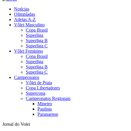
Notícias
Olimpíadas
Atletas A-Z
Vôlei Masculino
Copa Brasil
Superliga
Superliga B
Superliga C
Vôlei Feminino
Copa Brasil
Superliga
Superliga B
Superliga C
Campeonatos
Vôlei de Praia
Copa Libertadores
Supercopa
Campeonatos Regionais
Mineiro
Paulista
Paranaense
Jornal do Volei