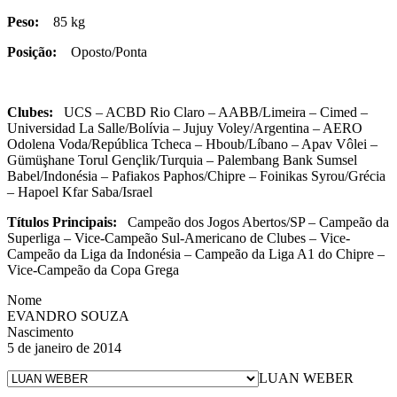
Peso:
85 kg
Posição:
Oposto/Ponta
Clubes:
UCS – ACBD Rio Claro – AABB/Limeira – Cimed –
Universidad La Salle/Bolívia – Jujuy Voley/Argentina – AERO
Odolena Voda/República Tcheca – Hboub/Líbano – Apav Vôlei –
Gümüşhane Torul Gençlik/Turquia – Palembang Bank Sumsel
Babel/Indonésia – Pafiakos Paphos/Chipre – Foinikas Syrou/Grécia
– Hapoel Kfar Saba/Israel
Títulos Principais:
Campeão dos Jogos Abertos/SP – Campeão da
Superliga – Vice-Campeão Sul-Americano de Clubes – Vice-
Campeão da Liga da Indonésia – Campeão da Liga A1 do Chipre –
Vice-Campeão da Copa Grega
Nome
EVANDRO SOUZA
Nascimento
5 de janeiro de 2014
LUAN WEBER